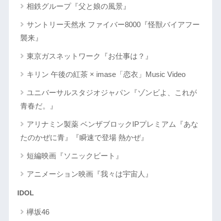
相鉄グループ『父と娘の風景』
サントリー天然水 ファイバー8000『怪獣バイアフー
襲来』
東京ガスネットワーク『お仕事は？』
キリン 午後の紅茶 × imase「恋衣」Music Video
ユニバーサルスタジオジャパン『ゾンビよ、これが
青春だ。』
アリナミン製薬 ベンザブロックIPプレミアム『あな
たのかぜに青』『瞬速で登場 熱かぜ』
短編映画『ソニックビート』
アニメーション映画『我々は宇宙人』
IDOL
欅坂46