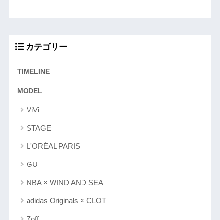
カテゴリー
TIMELINE
MODEL
ViVi
STAGE
L'ORÉAL PARIS
GU
NBA × WIND AND SEA
adidas Originals × CLOT
Zoff