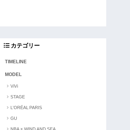
カテゴリー
TIMELINE
MODEL
ViVi
STAGE
L'ORÉAL PARIS
GU
NBA × WIND AND SEA