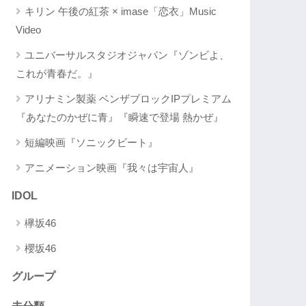
キリン 午後の紅茶 × imase「恋衣」Music
Video
ユニバーサルスタジオジャパン『ゾンビよ、
これが青春だ。』
アリナミン製薬 ベンザブロックIPプレミアム
『あなたのかぜに青』『瞬速で登場 熱かぜ』
短編映画『ソニックビート』
アニメーション映画『我々は宇宙人』
IDOL
欅坂46
櫻坂46
グループ
未分類