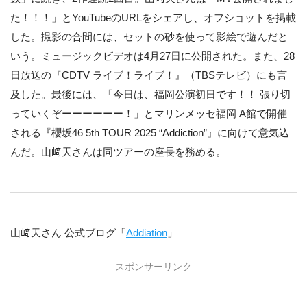
た！！！」とYouTubeのURLをシェアし、オフショットを掲載
した。撮影の合間には、セットの砂を使って影絵で遊んだと
いう。ミュージックビデオは4月27日に公開された。また、28
日放送の『CDTV ライブ！ライブ！』（TBSテレビ）にも言
及した。最後には、「今日は、福岡公演初日です！！ 張り切
っていくぞーーーーーー！」とマリンメッセ福岡 A館で開催
される『櫻坂46 5th TOUR 2025 “Addiction”』に向けて意気込
んだ。山﨑天さんは同ツアーの座長を務める。
山﨑天さん 公式ブログ「
Addiation
」
スポンサーリンク