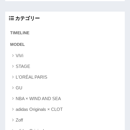
カテゴリー
TIMELINE
MODEL
ViVi
STAGE
L'ORÉAL PARIS
GU
NBA × WIND AND SEA
adidas Originals × CLOT
Zoff