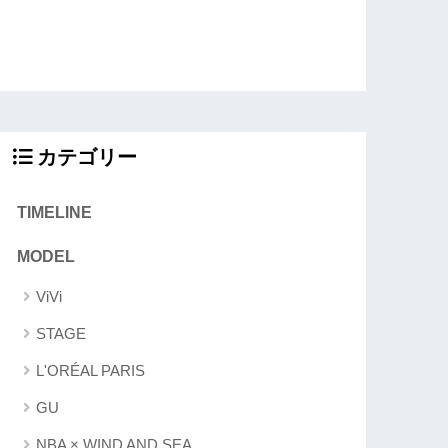
カテゴリー
TIMELINE
MODEL
ViVi
STAGE
L'ORÉAL PARIS
GU
NBA × WIND AND SEA