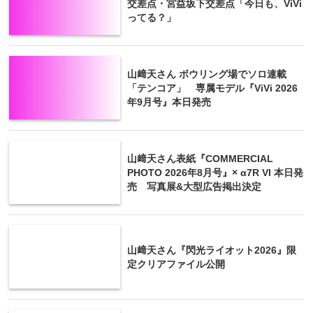
交差点・宮益坂下交差点「今日も、ViVi
ってる？」
山﨑天さん ボウリング場でソロ連載
「テンコア」 専属モデル『ViVi 2026
年9月号』本日発売
山﨑天さん表紙『COMMERCIAL
PHOTO 2026年8月号』× α7R VI 本日発
売 写真展&大型広告掲出決定
山﨑天さん『閃光ライオット2026』限
定クリアファイル公開