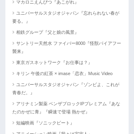
マカロニえんぴつ『あこがれ』
ユニバーサルスタジオジャパン『忘れられない春が
要る。』
相鉄グループ『父と娘の風景』
サントリー天然水 ファイバー8000『怪獣バイアフー
襲来』
東京ガスネットワーク『お仕事は？』
キリン 午後の紅茶 × imase「恋衣」Music Video
ユニバーサルスタジオジャパン『ゾンビよ、これが
青春だ。』
アリナミン製薬 ベンザブロックIPプレミアム『あな
たのかぜに青』『瞬速で登場 熱かぜ』
短編映画『ソニックビート』
アニメーション映画『我々は宇宙人』