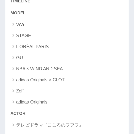
TIMELINE
MODEL
ViVi
STAGE
L'ORÉAL PARIS
GU
NBA × WIND AND SEA
adidas Originals × CLOT
Zoff
adidas Originals
ACTOR
テレビドラマ『こころのフフフ』