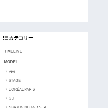
カテゴリー
TIMELINE
MODEL
ViVi
STAGE
L'ORÉAL PARIS
GU
NBA × WIND AND SEA