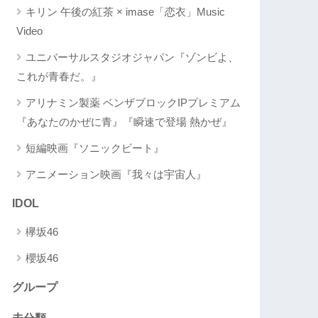
キリン 午後の紅茶 × imase「恋衣」Music
Video
ユニバーサルスタジオジャパン『ゾンビよ、
これが青春だ。』
アリナミン製薬 ベンザブロックIPプレミアム
『あなたのかぜに青』『瞬速で登場 熱かぜ』
短編映画『ソニックビート』
アニメーション映画『我々は宇宙人』
IDOL
欅坂46
櫻坂46
グループ
未分類