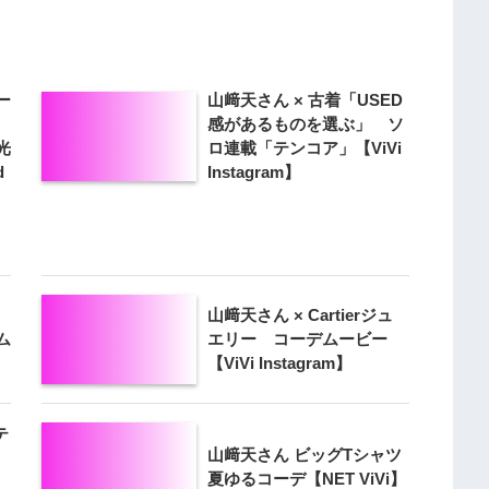
ー
山﨑天さん × 古着「USED
感があるものを選ぶ」 ソ
光
ロ連載「テンコア」【ViVi
d
Instagram】
山﨑天さん × Cartierジュ
ム
エリー コーデムービー
【ViVi Instagram】
テ
山﨑天さん ビッグTシャツ
夏ゆるコーデ【NET ViVi】