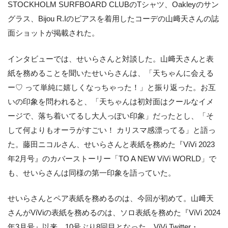
STOCKHOLM SURFBOARD CLUBのTシャツ、Oakleyのサン
グラス、Bijou R.Iのピアスを着用したコーデの山﨑天さんの誌
面ショットが掲載された。
インタビューでは、せいらさんと対談した。山﨑天さんと表
紙を務めることを聞いたせいらさんは、「天ちゃんに会える
ー♡ って単純に嬉しくなっちゃった！」と振り返った。お互
いの印象を問われると、「天ちゃんは初対面はクールなイメ
ージで、落ち着いてるし大人っぽい印象」だったとし、「そ
して何よりもオーラがすごい！ カリスマ感漂ってる」と語っ
た。藤田ニコルさん、せいらさんと表紙を務めた『ViVi 2023
年2月号』のカバーストーリー「TO A NEW ViVi WORLD」で
も、せいらさんは同様の第一印象を語っていた。
せいらさんとペア表紙を務めるのは、今回が初めて。山﨑天
さんがViViの表紙を務めるのは、ソロ表紙を務めた『ViVi 2024
年3月号』以来、10号ぶり8回目となった。ViVi Twitter・