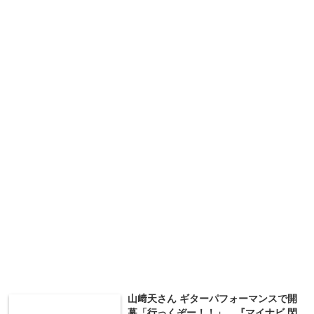
山﨑天さん ギターパフォーマンスで開
幕「行っくぞー！！」 『マイナビ 閃