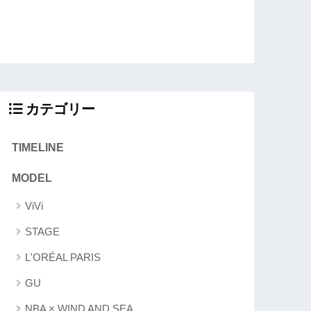
カテゴリー
TIMELINE
MODEL
ViVi
STAGE
L'ORÉAL PARIS
GU
NBA × WIND AND SEA