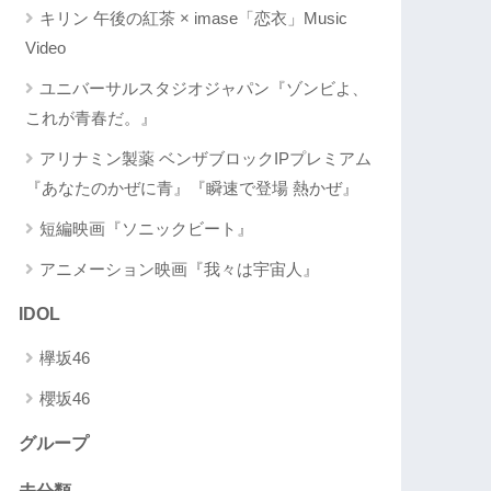
キリン 午後の紅茶 × imase「恋衣」Music
Video
ユニバーサルスタジオジャパン『ゾンビよ、
これが青春だ。』
アリナミン製薬 ベンザブロックIPプレミアム
『あなたのかぜに青』『瞬速で登場 熱かぜ』
短編映画『ソニックビート』
アニメーション映画『我々は宇宙人』
IDOL
欅坂46
櫻坂46
グループ
未分類