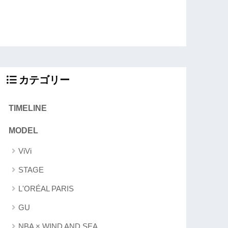
カテゴリー
TIMELINE
MODEL
ViVi
STAGE
L'ORÉAL PARIS
GU
NBA × WIND AND SEA