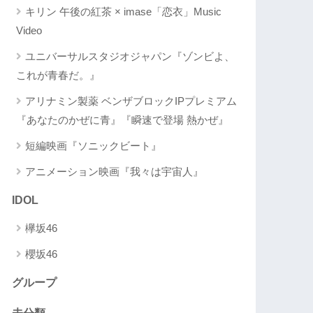
キリン 午後の紅茶 × imase「恋衣」Music
Video
ユニバーサルスタジオジャパン『ゾンビよ、
これが青春だ。』
アリナミン製薬 ベンザブロックIPプレミアム
『あなたのかぜに青』『瞬速で登場 熱かぜ』
短編映画『ソニックビート』
アニメーション映画『我々は宇宙人』
IDOL
欅坂46
櫻坂46
グループ
未分類