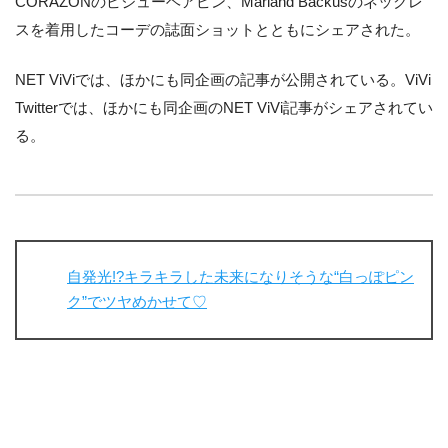
CORAZONのビジューヘアピン、Marland Backusのネックレ
スを着用したコーデの誌面ショットとともにシェアされた。
NET ViViでは、ほかにも同企画の記事が公開されている。ViVi
Twitterでは、ほかにも同企画のNET ViVi記事がシェアされてい
る。
自発光!?キラキラした未来になりそうな“白っぽピン
ク”でツヤめかせて♡