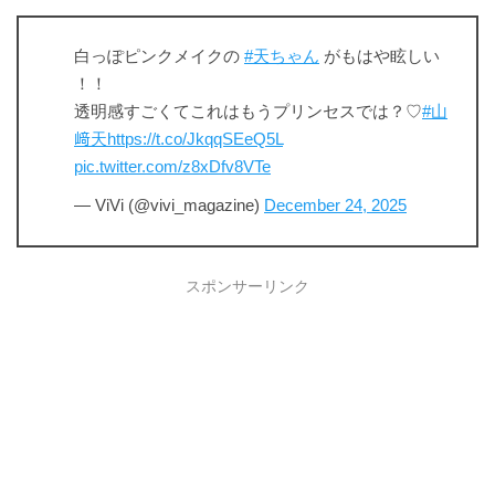
白っぽピンクメイクの
#天ちゃん
がもはや眩しい
！！
透明感すごくてこれはもうプリンセスでは？♡
#山
﨑天
https://t.co/JkqqSEeQ5L
pic.twitter.com/z8xDfv8VTe
— ViVi (@vivi_magazine)
December 24, 2025
スポンサーリンク