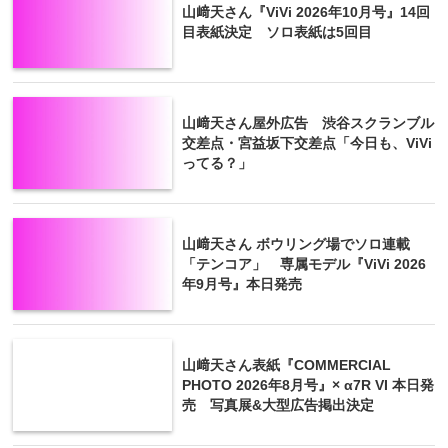
山﨑天さん『ViVi 2026年10月号』14回
目表紙決定 ソロ表紙は5回目
山﨑天さん屋外広告 渋谷スクランブル
交差点・宮益坂下交差点「今日も、ViVi
ってる？」
山﨑天さん ボウリング場でソロ連載
「テンコア」 専属モデル『ViVi 2026
年9月号』本日発売
山﨑天さん表紙『COMMERCIAL
PHOTO 2026年8月号』× α7R VI 本日発
売 写真展&大型広告掲出決定