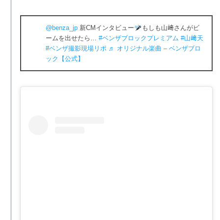
@benza_jp
新CMインタビュー
もしも山﨑さんがビ
ームを出せたら…
#ベンザブロックプレミアム
#山﨑天
#ベンザ撮影現場リポ
♬ オリジナル楽曲 – ベンザブロ
ック【公式】