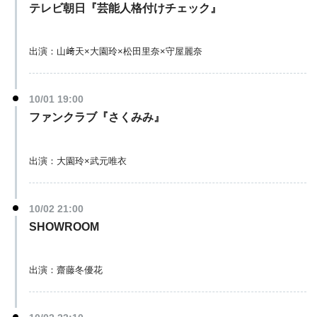
テレビ朝日『芸能人格付けチェック』
出演：山﨑天×大園玲×松田里奈×守屋麗奈
10/01 19:00
ファンクラブ『さくみみ』
出演：大園玲×武元唯衣
10/02 21:00
SHOWROOM
出演：齋藤冬優花