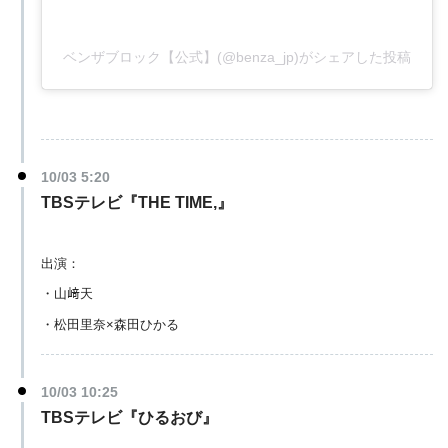
ベンザブロック【公式】(@benza_jp)がシェアした投稿
10/03 5:20
TBSテレビ『THE TIME,』
出演：
・山﨑天
・松田里奈×森田ひかる
10/03 10:25
TBSテレビ『ひるおび』