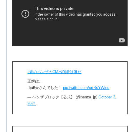
#青のベンザのCM出演者は誰だ
正解は…
山﨑天さんでした！
pic.twitter.com/crrBsYWloo
— ベンザブロック【公式】 (@benza_jp)
October 3,
2024