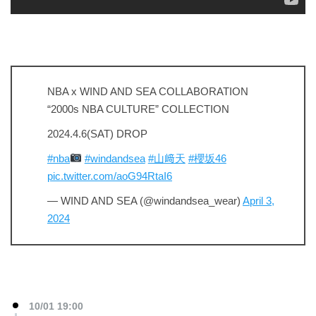
NBA x WIND AND SEA COLLABORATION
“2000s NBA CULTURE” COLLECTION
2024.4.6(SAT) DROP
#nba
#windandsea
#山﨑天
#櫻坂46
pic.twitter.com/aoG94RtaI6
— WIND AND SEA (@windandsea_wear)
April 3,
2024
10/01 19:00