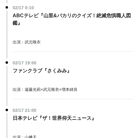
02/17 0:10
ABCテレビ『山里&バカリのクイズ！絶滅危惧職人図
鑑』
出演：武元唯衣
02/17 19:00
ファンクラブ『さくみみ』
出演：遠藤光莉×武元唯衣×増本綺良
02/17 21:00
日本テレビ『ザ！世界仰天ニュース』
出演：山﨑天