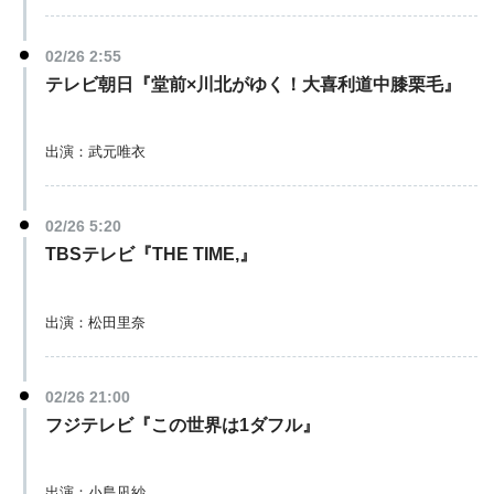
02/26 2:55
テレビ朝日『堂前×川北がゆく！大喜利道中膝栗毛』
出演：武元唯衣
02/26 5:20
TBSテレビ『THE TIME,』
出演：松田里奈
02/26 21:00
フジテレビ『この世界は1ダフル』
出演：小島凪紗