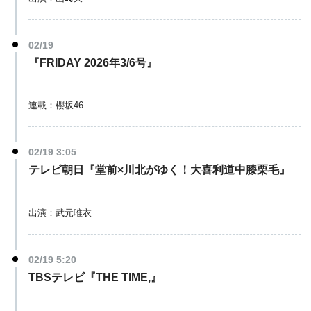
02/19
『FRIDAY 2026年3/6号』
連載：櫻坂46
02/19 3:05
テレビ朝日『堂前×川北がゆく！大喜利道中膝栗毛』
出演：武元唯衣
02/19 5:20
TBSテレビ『THE TIME,』