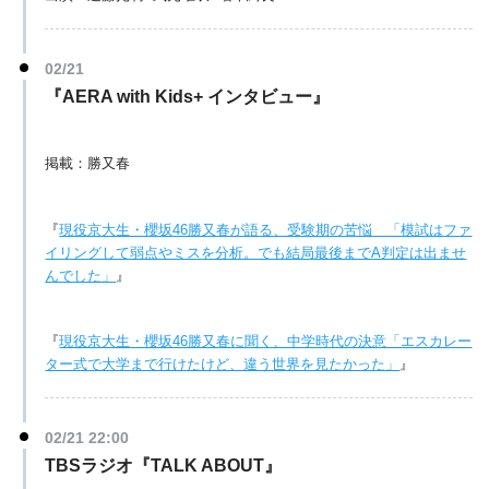
02/21
『AERA with Kids+ インタビュー』
掲載：勝又春
『
現役京大生・櫻坂46勝又春が語る、受験期の苦悩 「模試はファ
イリングして弱点やミスを分析。でも結局最後までA判定は出ませ
んでした」
』
『
現役京大生・櫻坂46勝又春に聞く、中学時代の決意「エスカレー
ター式で大学まで行けたけど、違う世界を見たかった」
』
02/21 22:00
TBSラジオ『TALK ABOUT』