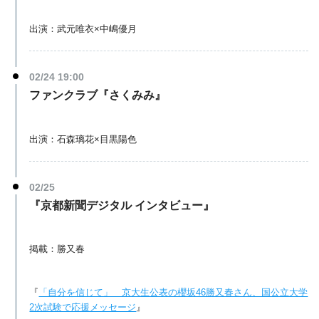
出演：武元唯衣×中嶋優月
02/24 19:00
ファンクラブ『さくみみ』
出演：石森璃花×目黒陽色
02/25
『京都新聞デジタル インタビュー』
掲載：勝又春
『
「自分を信じて」 京大生公表の櫻坂46勝又春さん、国公立大学
2次試験で応援メッセージ
』