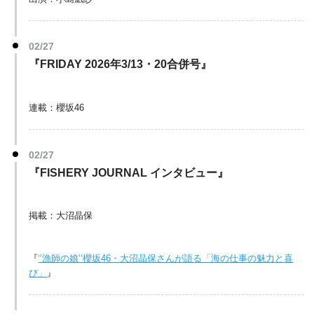
02/27
『FRIDAY 2026年3/13・20合併号』
連載：櫻坂46
02/27
『FISHERY JOURNAL インタビュー』
掲載：大沼晶保
『
‘‘漁師の娘‘‘櫻坂46・大沼晶保さんが語る「海の仕事の魅力と喜
び」
』