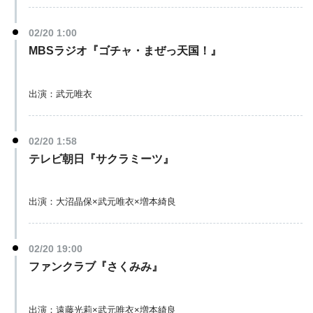
02/20 1:00
MBSラジオ『ゴチャ・まぜっ天国！』
出演：武元唯衣
02/20 1:58
テレビ朝日『サクラミーツ』
出演：大沼晶保×武元唯衣×増本綺良
02/20 19:00
ファンクラブ『さくみみ』
出演：遠藤光莉×武元唯衣×増本綺良