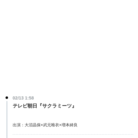
02/13 1:58
テレビ朝日『サクラミーツ』
出演：大沼晶保×武元唯衣×増本綺良