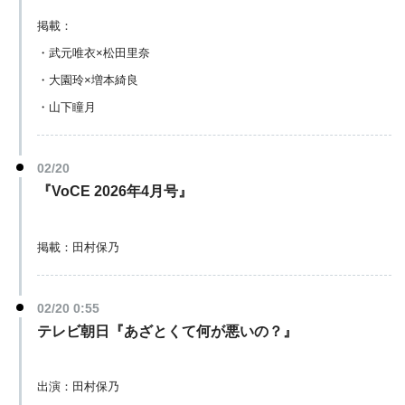
掲載：
・武元唯衣×松田里奈
・大園玲×増本綺良
・山下瞳月
02/20
『VoCE 2026年4月号』
掲載：田村保乃
02/20 0:55
テレビ朝日『あざとくて何が悪いの？』
出演：田村保乃