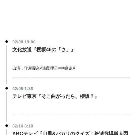
02/08 19:00
文化放送『櫻坂46の「さ」』
出演：守屋麗奈×遠藤理子×中嶋優月
02/09 1:38
テレビ東京『そこ曲がったら、櫻坂？』
02/10 0:10
ABCテレビ『山里&バカリのクイズ！絶滅危惧職人図