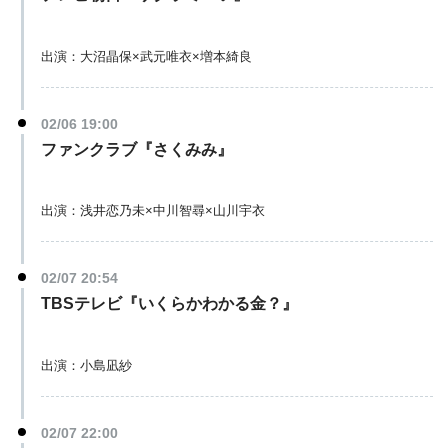
出演：大沼晶保×武元唯衣×増本綺良
02/06 19:00
ファンクラブ『さくみみ』
出演：浅井恋乃未×中川智尋×山川宇衣
02/07 20:54
TBSテレビ『いくらかわかる金？』
出演：小島凪紗
02/07 22:00