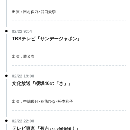
出演：田村保乃×谷口愛季
02/22 9:54
TBSテレビ『サンデージャポン』
出演：勝又春
02/22 19:00
文化放送『櫻坂46の「さ」』
出演：中嶋優月×稲熊ひな×松本和子
02/22 22:00
テレビ東京『有吉ぃぃeeeee！』