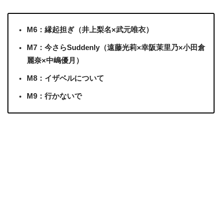
M6：縁起担ぎ（井上梨名×武元唯衣）
M7：今さらSuddenly（遠藤光莉×幸阪茉里乃×小田倉
麗奈×中嶋優月）
M8：イザベルについて
M9：行かないで