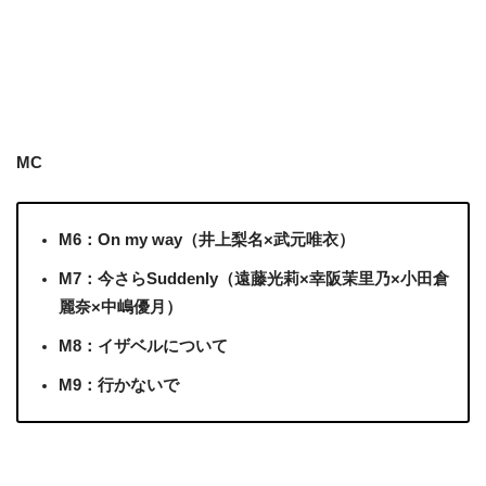
MC
M6：On my way（井上梨名×武元唯衣）
M7：今さらSuddenly（遠藤光莉×幸阪茉里乃×小田倉
麗奈×中嶋優月）
M8：イザベルについて
M9：行かないで