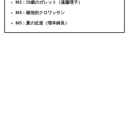
M3：19歳のガレット（遠藤理子）
M4：確信的クロワッサン
M5：夏の近道（増本綺良）