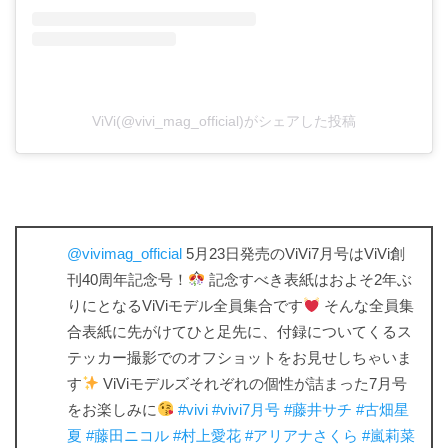
ViVi(@vivi_mag_official)がシェアした投稿
@vivimag_official
5月23日発売のViVi7月号はViVi創
刊40周年記念号！
記念すべき表紙はおよそ2年ぶ
りにとなるViViモデル全員集合です
そんな全員集
合表紙に先がけてひと足先に、付録についてくるス
テッカー撮影でのオフショットをお見せしちゃいま
す
ViViモデルズそれぞれの個性が詰まった7月号
をお楽しみに
#vivi
#vivi7月号
#藤井サチ
#古畑星
夏
#藤田ニコル
#村上愛花
#アリアナさくら
#嵐莉菜