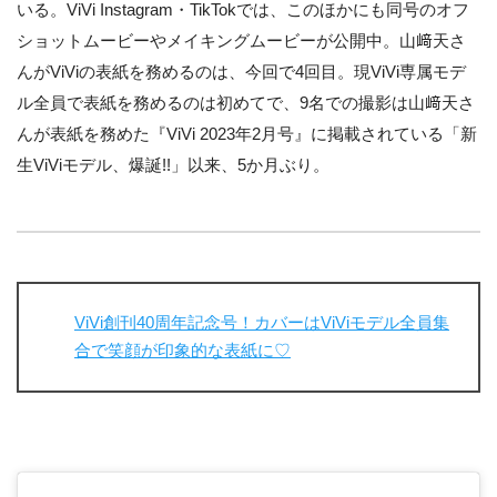
いる。ViVi Instagram・TikTokでは、このほかにも同号のオフ
ショットムービーやメイキングムービーが公開中。山﨑天さ
んがViViの表紙を務めるのは、今回で4回目。現ViVi専属モデ
ル全員で表紙を務めるのは初めてで、9名での撮影は山﨑天さ
んが表紙を務めた『ViVi 2023年2月号』に掲載されている「新
生ViViモデル、爆誕!!」以来、5か月ぶり。
ViVi創刊40周年記念号！カバーはViViモデル全員集
合で笑顔が印象的な表紙に♡