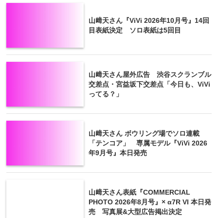
山﨑天さん『ViVi 2026年10月号』14回
目表紙決定 ソロ表紙は5回目
山﨑天さん屋外広告 渋谷スクランブル
交差点・宮益坂下交差点「今日も、ViVi
ってる？」
山﨑天さん ボウリング場でソロ連載
「テンコア」 専属モデル『ViVi 2026
年9月号』本日発売
山﨑天さん表紙『COMMERCIAL
PHOTO 2026年8月号』× α7R VI 本日発
売 写真展&大型広告掲出決定