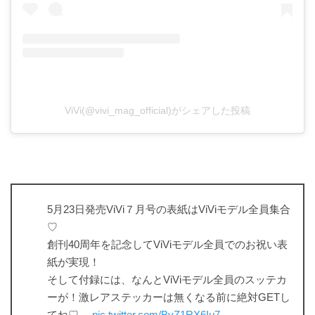
ViVi(@vivi_mag_official)がシェアした投稿
5月23日発売ViVi７月号の表紙はViViモデル全員集合
♡
創刊40周年を記念してViViモデル全員でのお祝い表
紙が実現！
そして付録には、なんとViViモデル全員のスッテカ
ーが！激レアステッカーは無くなる前に絶対GETし