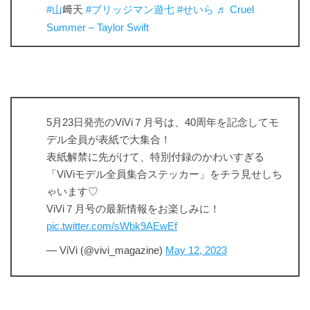
#山
﨑天
#ブリッジマン遊七
#せいら
♬ Cruel
Summer – Taylor Swift
5月23日発売のViVi７月号は、40周年を記念してモ
デル全員が表紙で大集合！
表紙解禁に先がけて、特別付録のかわいすぎる
「ViViモデル全員集合ステッカー」をチラ見せしち
ゃいます♡
ViVi７月号の最新情報をお楽しみに！
pic.twitter.com/sWbk9AEwEf
— ViVi (@vivi_magazine)
May 12, 2023