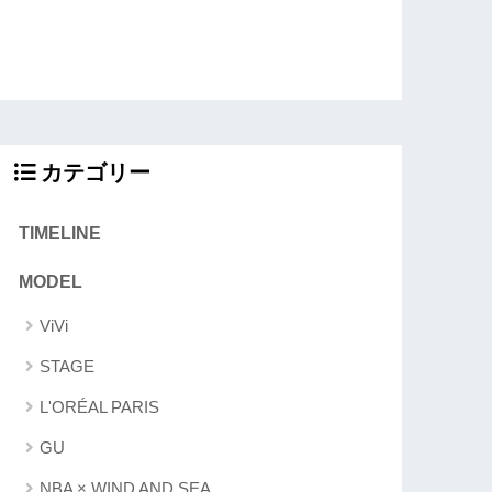
カテゴリー
TIMELINE
MODEL
ViVi
STAGE
L'ORÉAL PARIS
GU
NBA × WIND AND SEA