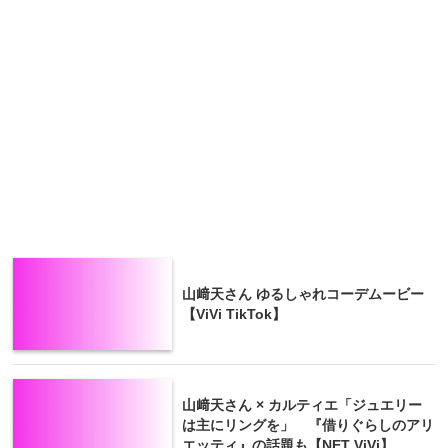
山﨑天さん ゆるしゃれコーデムービー
【ViVi TikTok】
山﨑天さん × カルティエ「ジュエリー
は主にリングを」 『借りぐらしのアリ
エッティ』の話題も【NET ViVi】