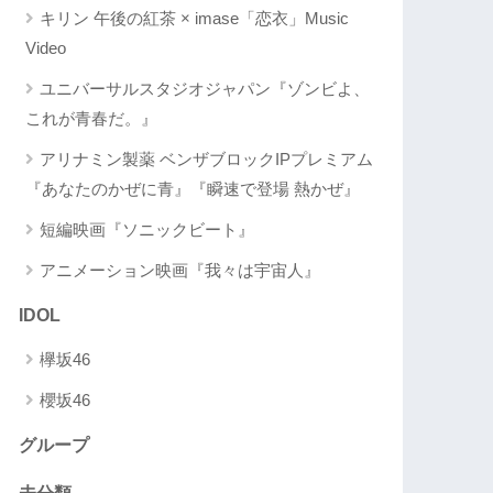
キリン 午後の紅茶 × imase「恋衣」Music
Video
ユニバーサルスタジオジャパン『ゾンビよ、
これが青春だ。』
アリナミン製薬 ベンザブロックIPプレミアム
『あなたのかぜに青』『瞬速で登場 熱かぜ』
短編映画『ソニックビート』
アニメーション映画『我々は宇宙人』
IDOL
欅坂46
櫻坂46
グループ
未分類