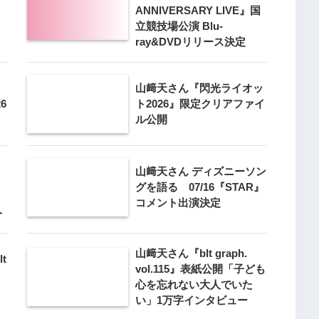
』
ANNIVERSARY LIVE』国
立競技場公演 Blu-
ray&DVDリリース決定
山﨑天さん『閃光ライオッ
26
ト2026』限定クリアファイ
ル公開
山﨑天さん ディズニーソン
グを語る 07/16『STAR』
コメント出演決定
ト
山﨑天さん『blt graph.
t
vol.115』表紙公開「子ども
心を忘れない大人でいた
い」1万字インタビュー