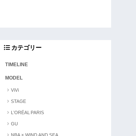
カテゴリー
TIMELINE
MODEL
ViVi
STAGE
L'ORÉAL PARIS
GU
NBA × WIND AND SEA