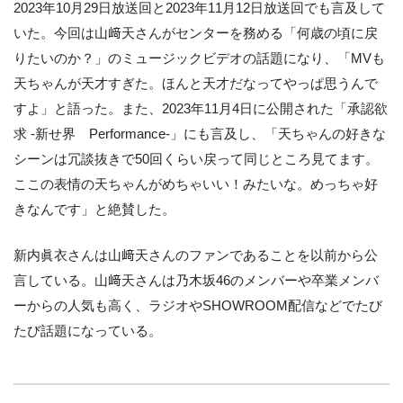
2023年10月29日放送回と2023年11月12日放送回でも言及して
いた。今回は山﨑天さんがセンターを務める「何歳の頃に戻
りたいのか？」のミュージックビデオの話題になり、「MVも
天ちゃんが天才すぎた。ほんと天才だなってやっぱ思うんで
すよ」と語った。また、2023年11月4日に公開された「承認欲
求 -新せ界 Performance-」にも言及し、「天ちゃんの好きな
シーンは冗談抜きで50回くらい戻って同じところ見てます。
ここの表情の天ちゃんがめちゃいい！みたいな。めっちゃ好
きなんです」と絶賛した。
新内眞衣さんは山﨑天さんのファンであることを以前から公
言している。山﨑天さんは乃木坂46のメンバーや卒業メンバ
ーからの人気も高く、ラジオやSHOWROOM配信などでたび
たび話題になっている。