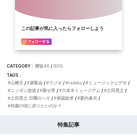
この記事が気に入ったらフォローしよう
フォローする
CATEGORY :
櫻坂46
IDOL
TAGS :
山﨑天
展覧会
ラジオ
radiko
ミュージックビデオ
ニッポン放送
新せ界
六本木ミュージアム
土田晃之
土田晃之 日曜のへそ
承認欲求
新内眞衣
何歳の頃に戻りたいのか？
特集記事