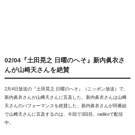
02/04『土田晃之 日曜のへそ』新内眞衣さ
んが山﨑天さんを絶賛
2月4日放送の『土田晃之 日曜のへそ』（ニッポン放送）で、
新内眞衣さんが山﨑天さんに言及した。新内眞衣さんは山﨑
天さんのパフォーマンスを絶賛した。新内眞衣さんが同番組
で山﨑天さんに言及するのは、今回で3回目。radikoで配信
中。