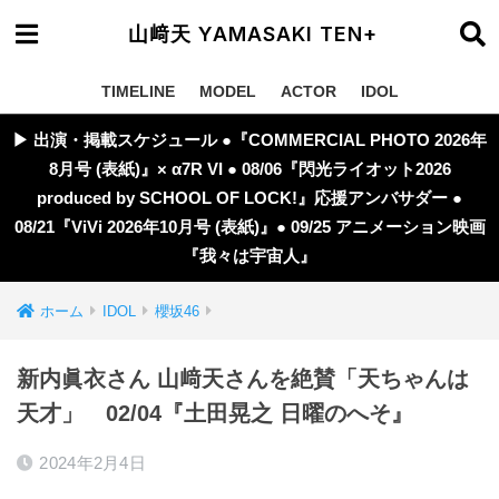
山﨑天 YAMASAKI TEN+
TIMELINE
MODEL
ACTOR
IDOL
▶︎ 出演・掲載スケジュール ●『COMMERCIAL PHOTO 2026年
8月号 (表紙)』× α7R VI ● 08/06『閃光ライオット2026
produced by SCHOOL OF LOCK!』応援アンバサダー ●
08/21『ViVi 2026年10月号 (表紙)』● 09/25 アニメーション映画
『我々は宇宙人』
ホーム
IDOL
櫻坂46
新内眞衣さん 山﨑天さんを絶賛「天ちゃんは
天才」 02/04『土田晃之 日曜のへそ』
2024年2月4日