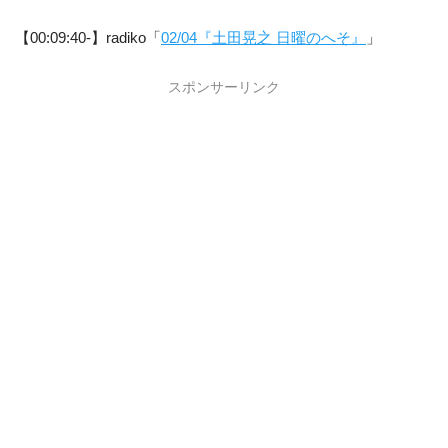
【00:09:40-】radiko「
02/04『土田晃之 日曜のへそ』
」
スポンサーリンク