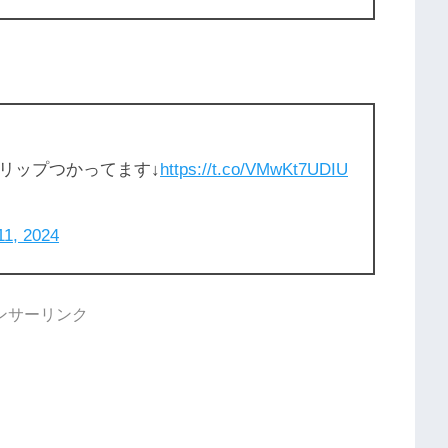
リップつかってます↓
https://t.co/VMwKt7UDIU
11, 2024
ンサーリンク