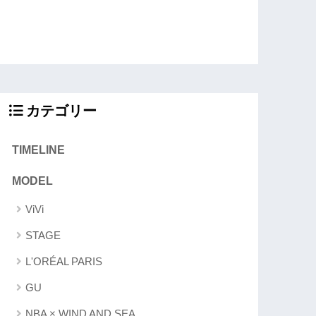
カテゴリー
TIMELINE
MODEL
ViVi
STAGE
L'ORÉAL PARIS
GU
NBA × WIND AND SEA