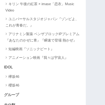
キリン 午後の紅茶 × imase「恋衣」Music
Video
ユニバーサルスタジオジャパン『ゾンビよ、
これが青春だ。』
アリナミン製薬 ベンザブロックIPプレミアム
『あなたのかぜに青』『瞬速で登場 熱かぜ』
短編映画『ソニックビート』
アニメーション映画『我々は宇宙人』
IDOL
欅坂46
櫻坂46
グループ
未分類