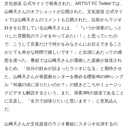
文化放送 公式サイトで発表された。ARTIST FC Twitterでは、
山﨑天さんのオフショットが公開された。文化放送 公式サイ
トでは山﨑天さんのコメントも公開された。以前からラジオ
好きを公言している山﨑天さんは、「『いつか深夜のしっと
りした雰囲気のラジオをやってみたい！』と思っていたの
で、こうして言葉だけで何かをみなさんにお伝えできること
がとても幸せな時間で嬉しいです！」と出演にあたっての感
想を述べた。番組では山﨑天さんが選曲した楽曲が放送され
るため、「自分の好みが詰まったラジオになる」と期待させ
た。山﨑天さんが表題曲センターを務める櫻坂46の8thシング
ル『何歳の頃に戻りたいのか？』の聴きどころやミュージッ
クビデオも解説するという。また、深夜3時の放送であること
に言及し、「全力で頑張りたいと思います！」と意気込ん
だ。
山﨑天さんが文化放送のラジオ番組にスタジオ出演するの