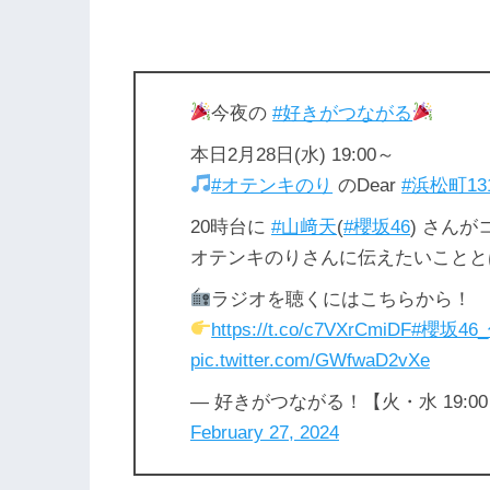
今夜の
#好きがつながる
本日2月28日(水) 19:00～
#オテンキのり
のDear
#浜松町1
20時台に
#山﨑天
(
#櫻坂46
) さん
オテンキのりさんに伝えたいことと
ラジオを聴くにはこちらから！
https://t.co/c7VXrCmiDF
#櫻坂4
pic.twitter.com/GWfwaD2vXe
— 好きがつながる！【火・水 19:00～2
February 27, 2024