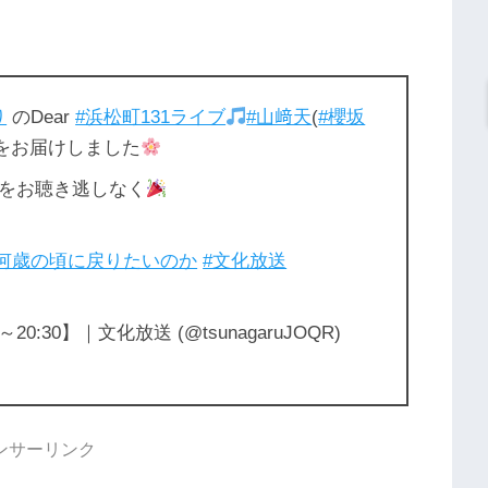
り
のDear
#浜松町131ライブ
#山﨑天
(
#櫻坂
ジをお届けしました
をお聴き逃しなく
_何歳の頃に戻りたいのか
#文化放送
0:30】｜文化放送 (@tsunagaruJOQR)
ンサーリンク