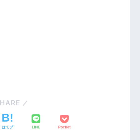
HARE
LINE
はてブ
Pocket