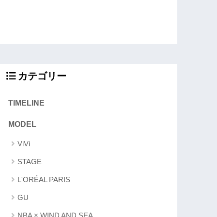
カテゴリー
TIMELINE
MODEL
ViVi
STAGE
L'ORÉAL PARIS
GU
NBA × WIND AND SEA