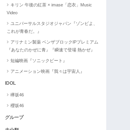
キリン 午後の紅茶 × imase「恋衣」Music
Video
ユニバーサルスタジオジャパン『ゾンビよ、
これが青春だ。』
アリナミン製薬 ベンザブロックIPプレミアム
『あなたのかぜに青』『瞬速で登場 熱かぜ』
短編映画『ソニックビート』
アニメーション映画『我々は宇宙人』
IDOL
欅坂46
櫻坂46
グループ
未分類