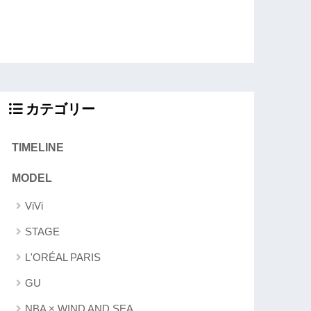
カテゴリー
TIMELINE
MODEL
ViVi
STAGE
L'ORÉAL PARIS
GU
NBA × WIND AND SEA