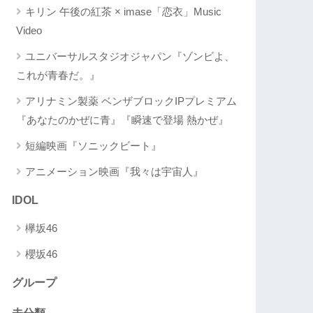
キリン 午後の紅茶 × imase「恋衣」Music
Video
ユニバーサルスタジオジャパン『ゾンビよ、
これが青春だ。』
アリナミン製薬 ベンザブロックIPプレミアム
『あなたのかぜに青』『瞬速で登場 熱かぜ』
短編映画『ソニックビート』
アニメーション映画『我々は宇宙人』
IDOL
欅坂46
櫻坂46
グループ
未分類