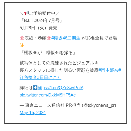
＼
ご予約受付中／
「B.L.T.2024年7月号」
5月28日（火）発売
表紙・巻頭
#櫻坂46二期生
が13名全員で登場
「櫻坂46が、櫻坂46を撮る」
被写体としての洗練されたビジュアル＆
裏方スタッフに扮した明るい素顔を披露
#岡本姫奈
#
江角怜音
#日日にこり
詳細は
https://t.co/QZc3wrPnIA
pic.twitter.com/DxkM9HF5Ae
— 東京ニュース通信社 PR担当 (@tokyonews_pr)
May 15, 2024