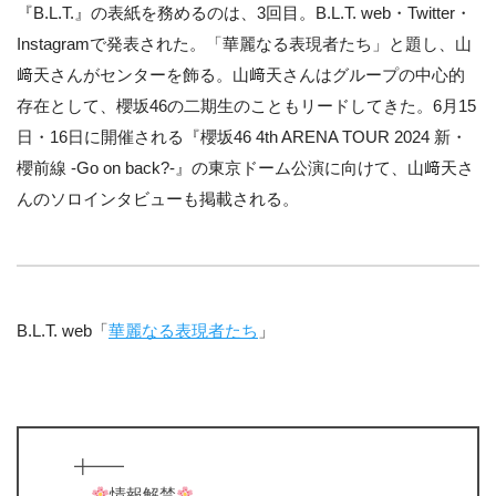
『B.L.T.』の表紙を務めるのは、3回目。B.L.T. web・Twitter・
Instagramで発表された。「華麗なる表現者たち」と題し、山
﨑天さんがセンターを飾る。山﨑天さんはグループの中心的
存在として、櫻坂46の二期生のこともリードしてきた。6月15
日・16日に開催される『櫻坂46 4th ARENA TOUR 2024 新・
櫻前線 -Go on back?-』の東京ドーム公演に向けて、山﨑天さ
んのソロインタビューも掲載される。
B.L.T. web「
華麗なる表現者たち
」
╋━━
情報解禁