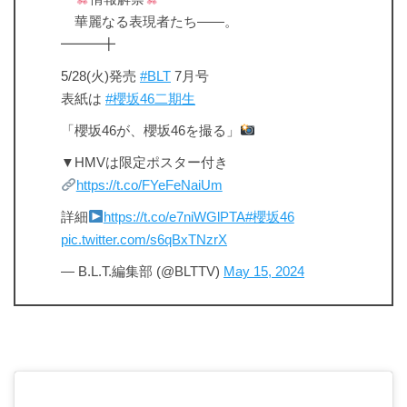
華麗なる表現者たち――。
━━━╋
5/28(火)発売
#BLT
7月号
表紙は
#櫻坂46二期生
「櫻坂46が、櫻坂46を撮る」
▼HMVは限定ポスター付き
https://t.co/FYeFeNaiUm
詳細
https://t.co/e7niWGlPTA
#櫻坂46
pic.twitter.com/s6qBxTNzrX
— B.L.T.編集部 (@BLTTV)
May 15, 2024