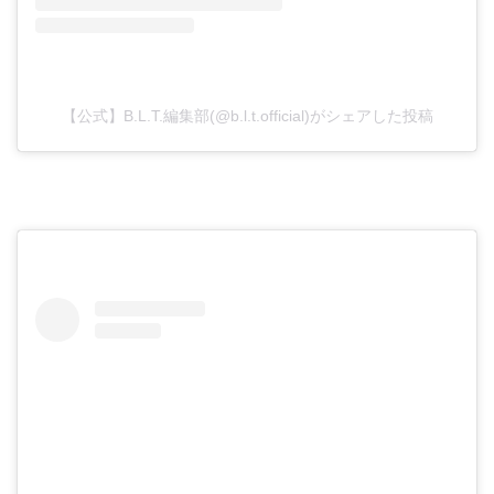
【公式】B.L.T.編集部(@b.l.t.official)がシェアした投稿