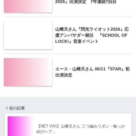
2026』出演決定 7年連続7回目
山﨑天さん『閃光ライオット2026』応
援アンバサダー就任 『SCHOOL OF
LOCK!』音楽イベント
エース・山﨑天さん 06/11『STAR』初
出演決定
前の記事
【NET ViVi】山﨑天さん 三つ編みリボン・輪っか
結びヘア…