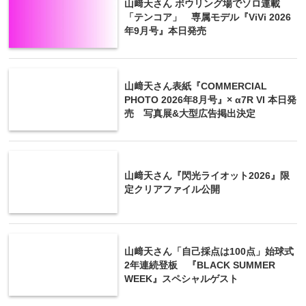
山﨑天さん ボウリング場でソロ連載
「テンコア」 専属モデル『ViVi 2026
年9月号』本日発売
山﨑天さん表紙『COMMERCIAL
PHOTO 2026年8月号』× α7R VI 本日発
売 写真展&大型広告掲出決定
山﨑天さん『閃光ライオット2026』限
定クリアファイル公開
山﨑天さん「自己採点は100点」始球式
2年連続登板 『BLACK SUMMER
WEEK』スペシャルゲスト