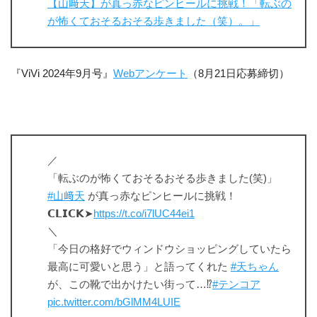
【山﨑天】が真っ赤なピンヒールに挑戦！「転ぶの
が怖くておそるおそる歩きました（笑）。」
『ViVi 2024年9月号』
Webアンケート
（8月21日応募締切）
／
「転ぶのが怖くておそるおそる歩きました(笑)」
#山﨑天
が真っ赤なピンヒールに挑戦！
𝗖𝗟𝗜𝗖𝗞➤
https://t.co/i7lUC44ei1
＼
「今日の格好でウィンドウショッピングしていたら
最高に可愛いと思う」と語ってくれた
#天ちゃん
が、この靴で出かけたい街って…⁉︎
#テンコア
pic.twitter.com/bGlMM4LUIE