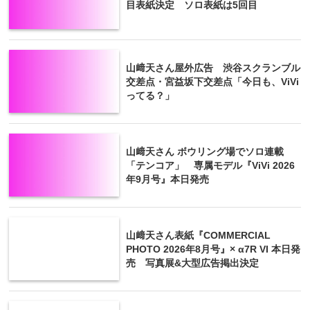
目表紙決定 ソロ表紙は5回目
山﨑天さん屋外広告 渋谷スクランブル
交差点・宮益坂下交差点「今日も、ViVi
ってる？」
山﨑天さん ボウリング場でソロ連載
「テンコア」 専属モデル『ViVi 2026
年9月号』本日発売
山﨑天さん表紙『COMMERCIAL
PHOTO 2026年8月号』× α7R VI 本日発
売 写真展&大型広告掲出決定