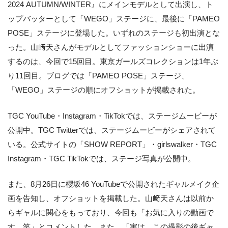
2024 AUTUMN/WINTER』にメインモデルとして出演し、ト
ップバッターとして「WEGO」ステージに、最後に「PAMEO
POSE」ステージに登場した。いずれのステージも初出演とな
った。山﨑天さんがモデルとしてファッションショーに出演
するのは、今回で15回目。東京ガールズコレクションは1年ぶ
り11回目。ブログでは「PAMEO POSE」ステージ、
「WEGO」ステージの順にオフショットが掲載された。
TGC YouTube・Instagram・TikTokでは、ステージムービーが
公開中。TGC Twitterでは、ステージムービーがシェアされて
いる。公式サイトの「SHOW REPORT」・girlswalker・TGC
Instagram・TGC TikTokでは、ステージ写真が公開中。
また、8月26日に櫻坂46 YouTubeで公開されたギャルメイク企
画を告知し、オフショットを掲載した。山﨑天さんは以前か
らギャルに関心をもっており、今回も「お気に入りの動画で
す、笑」とコメントした。また、「実は、この撮影の後ギャ