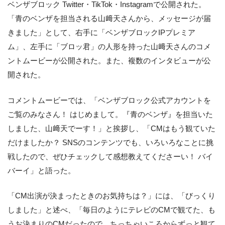
ベンザブロック Twitter・TikTok・Instagramで公開された。
「青のベンザを担当される山﨑天さんから、メッセージが届
きました」として、右手に「ベンザブロックIPプレミア
ム」、左手に「ブロッ君」の人形を持った山﨑天さんのコメ
ントムービーが公開された。また、複数のインタビューが公
開された。
コメントムービーでは、「ベンザブロック公式アカウントを
ご覧のみなさん！ はじめまして。『青のベンザ』を担当いた
しました、山﨑天でーす！」と挨拶し、「CMはもう観ていた
だけましたか？ SNSのコンテンツでも、いろいろなことに挑
戦したので、ぜひチェックして感想教えてくださーい！ バイ
バーイ」と語った。
「CM出演が決まったときのお気持ちは？」には、「びっくり
しました」と述べ、「毎日のようにテレビのCMで観てた、も
うお決まりのCMだったので。ちっちゃいころからずっと観て