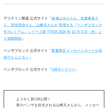
アリナミン製薬 公式サイト「
綾瀬はるかさん、本郷奏多さ
ん、宮世琉弥さん、⼭﨑天さんが 登場する『ベンザブロック
®プレミアム』シリーズ新 TVCM 2024 年 10 ⽉ 3 ⽇（⽊）よ
り放映開始
」
ベンザブロック 公式サイト「
数量限定メッセージカードが店
頭でもらえる！
」
ベンザブロック 公式サイト「
CMギャラリー
」
ようやく新CM公開！
青のベンザを担当される山﨑天さんから、メッセー