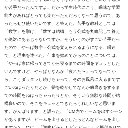
が苦手だったんですよ。だから学生時代にこう、瞬速な学習
能力があればとっても楽だったんだろうなって思うので、あ
ったらぜひ使いたいです」と答えた。苦手な教科としては
「数学」を挙げ、「数学は結構、もう公式を丸暗記して答え
が絶対にあるじゃないですか。そういうのがすごい苦手だっ
たので、やっぱ数字・公式を覚えられるようになる、瞬速
で」と理由を述べた。仕事を始めてからのことについては、
「やっぱ家に帰ってきてから寝るまでの時間をギュッとした
いんですけど、やっぱりなんか『疲れた〜』ってなってか
ら、こうダラダラし続けちゃって、そのお風呂に入るまです
ごいねばったりだとか、髪を乾かしてなんか歯磨きをするま
での時間をねばっちゃったりとか、そういう無駄な時間が結
構多いので、そこをキュッとできたらうれしいなと思いま
す。がんばります」と語った。「CM内でビームを出すシーン
がありますが、ビームを出せるとしたらどんなビームを出し
ますか？」には、「満腹ビ〜ム！ ビビビー！」と振付ありで