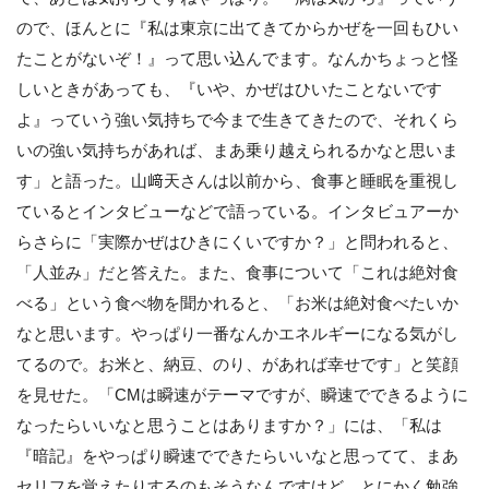
ので、ほんとに『私は東京に出てきてからかぜを一回もひい
たことがないぞ！』って思い込んでます。なんかちょっと怪
しいときがあっても、『いや、かぜはひいたことないです
よ』っていう強い気持ちで今まで生きてきたので、それくら
いの強い気持ちがあれば、まあ乗り越えられるかなと思いま
す」と語った。山﨑天さんは以前から、食事と睡眠を重視し
ているとインタビューなどで語っている。インタビュアーか
らさらに「実際かぜはひきにくいですか？」と問われると、
「人並み」だと答えた。また、食事について「これは絶対食
べる」という食べ物を聞かれると、「お米は絶対食べたいか
なと思います。やっぱり一番なんかエネルギーになる気がし
てるので。お米と、納豆、のり、があれば幸せです」と笑顔
を見せた。「CMは瞬速がテーマですが、瞬速でできるように
なったらいいなと思うことはありますか？」には、「私は
『暗記』をやっぱり瞬速でできたらいいなと思ってて、まあ
セリフを覚えたりするのもそうなんですけど、とにかく勉強