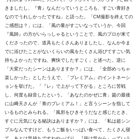
きましたし、『青』なんだっていうところも、すごい青好き
なのでうれしかったですね」と語った。「CM撮影を終えての
ご感想は？」には、「風の量がすごいなっていうか、今回
『風師』の方がいらっしゃるということで、風のプロが来て
くださったので、道具もたくさんありましたし、なんか今ま
でに浴びたことがないくらいの風をたくさん浴びてすごい気
持ちよかったですね、爽快でしたすごく」と述べた。逆に
「大変だったシーンはありますか？」には、「全部めっちゃ
楽しかった」としたうえで、「プレミアム」のイントネーシ
ョンを挙げた。「『レ』で上がって下がる」ところに苦戦
し、何度も録音したという。「あなたのかぜに青」篇の最後
に山﨑天さんが「青のプレミアム！」と言うシーンを指して
いるものとみられる。「風邪をひきそうだなと感じたとき、
すぐに元気になる秘訣はありますか？」には、「私は超シン
プルなんですけど、もうご飯をいっぱい食べて、たくさん寝
て、あとは気持ちですねやっぱり。『病は気から』っていう