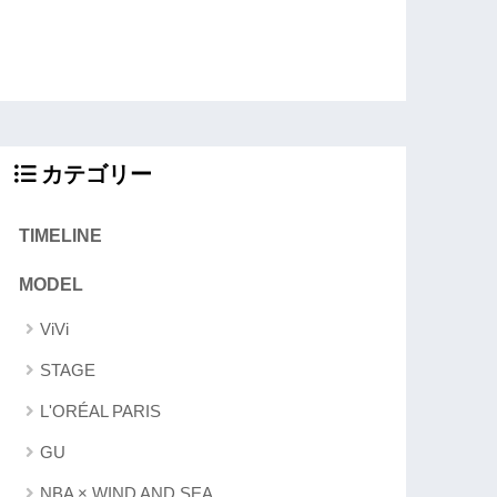
カテゴリー
TIMELINE
MODEL
ViVi
STAGE
L'ORÉAL PARIS
GU
NBA × WIND AND SEA