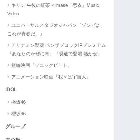
キリン 午後の紅茶 × imase「恋衣」Music
Video
ユニバーサルスタジオジャパン『ゾンビよ、
これが青春だ。』
アリナミン製薬 ベンザブロックIPプレミアム
『あなたのかぜに青』『瞬速で登場 熱かぜ』
短編映画『ソニックビート』
アニメーション映画『我々は宇宙人』
IDOL
欅坂46
櫻坂46
グループ
未分類