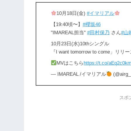
10月18日(金)
#イマリアル
【19:40頃〜】
#櫻坂46
"IMAREAL担当"
#田村保乃
さん
#山
10月23日(水)10thシングル
『I want tomorrow to come」リリ
MVはこちら
https://t.co/aEq2c0
— IMAREAL /イマリアル
(@airg_
スポ