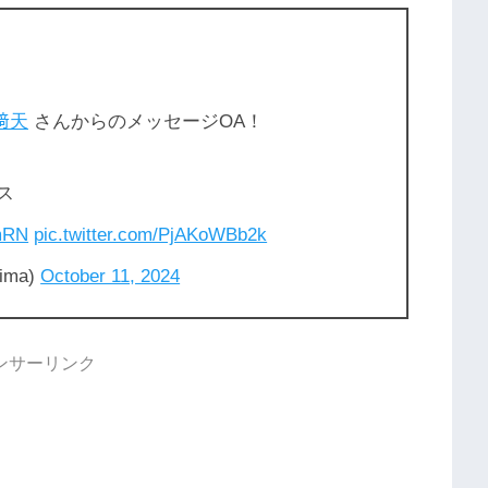
﨑天
さんからのメッセージOA！
ース
kmRN
pic.twitter.com/PjAKoWBb2k
ima)
October 11, 2024
ンサーリンク