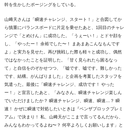
幹を生かしたポージングをしている。
山﨑天さんは「瞬速チャレンジ、スタート！」と合図してか
ら慎重にバランスボードに片足を乗せたあと、1回目のチャレ
ンジで「とめけん」に成功した。「うぇーい！」とドヤ顔を
し、「やったー！ 余裕でした〜！ まあまあこんなもんです
よ」と実力を見せた。再び挑戦した際も軽々と成功し、偶然
ではなかったことを証明した。「甘く見られたら困るなっ
て」と自信をのぞかせつつ、「嘘です、嘘です。難しかった
です、結構。がんばりました」と企画を考案したスタッフを
気遣った。最後に「瞬速チャレンジ、成功です！ やった
ー！」と宣言したあと、「みなさん、瞬速チャレンジ楽しん
でいただけましたか？ 瞬速チャレンジ、瞬速、瞬速…？ 瞬
速！ かぜに瞬速で対処したいときは『ベンザブロックプレミ
アム』で決まり！ 私、山﨑天がここまで言ってるんだから、
みんなもわかってるよね〜？ 何卒よろしくお願いします」と