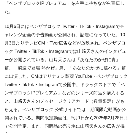
「ベンザブロックIPプレミアム」を左手に持ちながら宣伝し
た。
10月6日にはベンザブロック Twitter・TikTok・Instagramでチ
ャレンジ企画の予告動画が公開され、話題になっていた。10
月3日よりテレビCM・TVer広告などが放映され、ベンザブロ
ック Twitter・TikTok・Instagramでは山﨑天さんのインタビュ
ーが公開されている。山﨑天さんは「あなたのかぜに青」
篇、「瞬速で登場 熱かぜ」篇、「あなたのかぜに選べる」篇
に出演した。CMはアリナミン製薬 YouTube・ベンザブロック
Twitter・TikTok・Instagramで公開中。ドラッグストアで「ベ
ンザブロックIPプレミアム」などのシリーズ商品を購入する
と、山﨑天さんのメッセージクリアカード（数量限定）がも
らえる。ベンザブロック 公式サイトでは、期間限定動画が公
開されている。期間限定動画は、9月1日から2025年2月28日ま
で公開予定。また、同商品の売り場に山﨑天さんの広告が掲