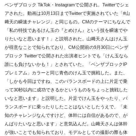
ベンザブロック TikTok・Instagramで公開され、Twitterでシェ
アされた。動画は10月13日までTwitterで実施されていた「#山
﨑天の瞬速チャレンジ」と同じもの。CMのテーマにちなんで
「私の特技であるけん玉の『とめけん』という技を瞬速でや
りたいなと思います！」と説明された。山﨑天さんはけん玉
が得意なことで知られており、CM公開前の9月30日にベンザ
ブロック Twitterで公開された出演者ヒントでも「けん玉なら
誰にも負けないかも！」とされていた。「ベンザブロックIP
プレミアム」カラーと同じ青色のけん玉で挑戦した。また、
「しかも今回はですね、このバランスボードの上に片足で乗
って30秒以内に成功できるかというものをちょっと挑戦した
いなと思います」と説明した。片足でけん玉をやったり、バ
ランスボードに乗ったりしたことはないとしたうえで、「未
知のチャレンジなんですけど、体幹には自信があるので、が
んばりたいなと思います」と意気込んだ。山﨑天さんは体幹
が強いことでも知られており、モデルとしての撮影の際も体