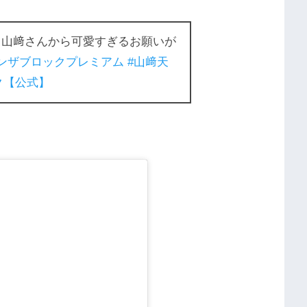
山﨑さんから可愛すぎるお願いが
ベンザブロックプレミアム
#山﨑天
ク【公式】