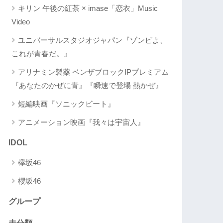
キリン 午後の紅茶 × imase「恋衣」Music
Video
ユニバーサルスタジオジャパン『ゾンビよ、
これが青春だ。』
アリナミン製薬 ベンザブロックIPプレミアム
『あなたのかぜに青』『瞬速で登場 熱かぜ』
短編映画『ソニックビート』
アニメーション映画『我々は宇宙人』
IDOL
欅坂46
櫻坂46
グループ
未分類