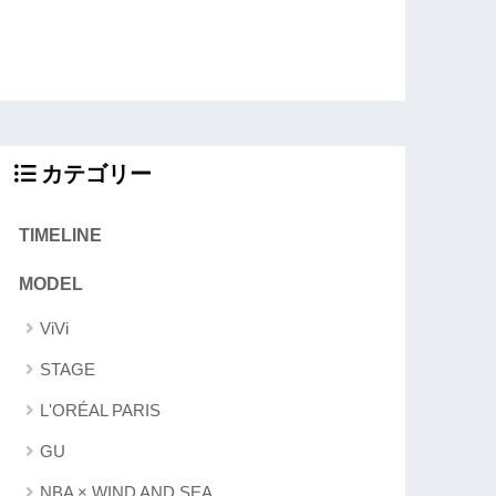
カテゴリー
TIMELINE
MODEL
ViVi
STAGE
L'ORÉAL PARIS
GU
NBA × WIND AND SEA