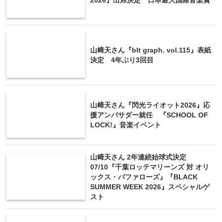
2026』出席決定 日本最大国際音楽賞
山﨑天さん『blt graph. vol.115』表紙
決定 4年ぶり3回目
山﨑天さん『閃光ライオット2026』応
援アンバサダー就任 『SCHOOL OF
LOCK!』音楽イベント
山﨑天さん 2年連続始球式決定
07/10『千葉ロッテマリーンズ 対 オリ
ックス・バファローズ』『BLACK
SUMMER WEEK 2026』スペシャルゲ
スト