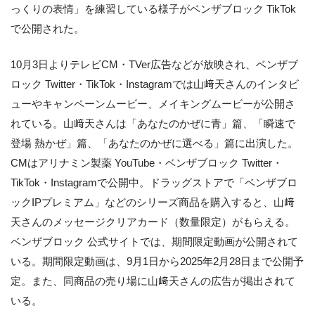
っくりの表情」を練習している様子がベンザブロック TikTok
で公開された。
10月3日よりテレビCM・TVer広告などが放映され、ベンザブ
ロック Twitter・TikTok・Instagramでは山﨑天さんのインタビ
ューやキャンペーンムービー、メイキングムービーが公開さ
れている。山﨑天さんは「あなたのかぜに青」篇、「瞬速で
登場 熱かぜ」篇、「あなたのかぜに選べる」篇に出演した。
CMはアリナミン製薬 YouTube・ベンザブロック Twitter・
TikTok・Instagramで公開中。ドラッグストアで「ベンザブロ
ックIPプレミアム」などのシリーズ商品を購入すると、山﨑
天さんのメッセージクリアカード（数量限定）がもらえる。
ベンザブロック 公式サイトでは、期間限定動画が公開されて
いる。期間限定動画は、9月1日から2025年2月28日まで公開予
定。また、同商品の売り場に山﨑天さんの広告が掲出されて
いる。