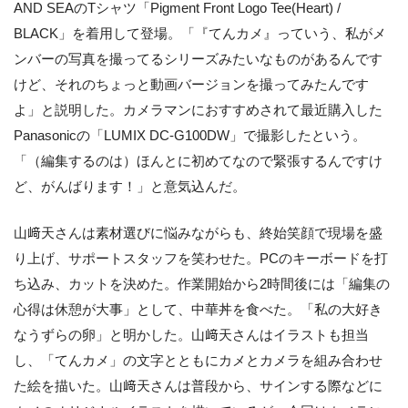
AND SEAのTシャツ「Pigment Front Logo Tee(Heart) /
BLACK」を着用して登場。「『てんカメ』っていう、私がメ
ンバーの写真を撮ってるシリーズみたいなものがあるんです
けど、それのちょっと動画バージョンを撮ってみたんです
よ」と説明した。カメラマンにおすすめされて最近購入した
Panasonicの「LUMIX DC-G100DW」で撮影したという。
「（編集するのは）ほんとに初めてなので緊張するんですけ
ど、がんばります！」と意気込んだ。
山﨑天さんは素材選びに悩みながらも、終始笑顔で現場を盛
り上げ、サポートスタッフを笑わせた。PCのキーボードを打
ち込み、カットを決めた。作業開始から2時間後には「編集の
心得は休憩が大事」として、中華丼を食べた。「私の大好き
なうずらの卵」と明かした。山﨑天さんはイラストも担当
し、「てんカメ」の文字とともにカメとカメラを組み合わせ
た絵を描いた。山﨑天さんは普段から、サインする際などに