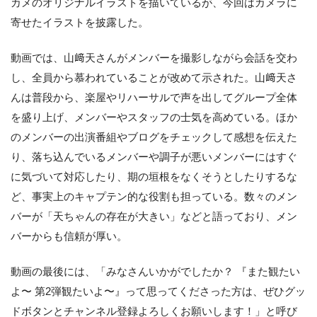
カメのオリジナルイラストを描いているが、今回はカメラに
寄せたイラストを披露した。
動画では、山﨑天さんがメンバーを撮影しながら会話を交わ
し、全員から慕われていることが改めて示された。山﨑天さ
んは普段から、楽屋やリハーサルで声を出してグループ全体
を盛り上げ、メンバーやスタッフの士気を高めている。ほか
のメンバーの出演番組やブログをチェックして感想を伝えた
り、落ち込んでいるメンバーや調子が悪いメンバーにはすぐ
に気づいて対応したり、期の垣根をなくそうとしたりするな
ど、事実上のキャプテン的な役割も担っている。数々のメン
バーが「天ちゃんの存在が大きい」などと語っており、メン
バーからも信頼が厚い。
動画の最後には、「みなさんいかがでしたか？ 『また観たい
よ〜 第2弾観たいよ〜』って思ってくださった方は、ぜひグッ
ドボタンとチャンネル登録よろしくお願いします！」と呼び