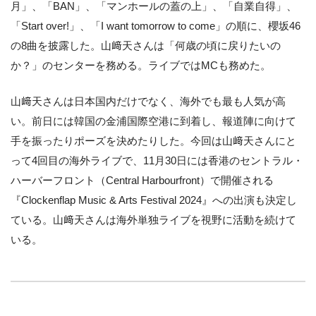
月」、「BAN」、「マンホールの蓋の上」、「自業自得」、
「Start over!」、「I want tomorrow to come」の順に、櫻坂46
の8曲を披露した。山﨑天さんは「何歳の頃に戻りたいの
か？」のセンターを務める。ライブではMCも務めた。
山﨑天さんは日本国内だけでなく、海外でも最も人気が高
い。前日には韓国の金浦国際空港に到着し、報道陣に向けて
手を振ったりポーズを決めたりした。今回は山﨑天さんにと
って4回目の海外ライブで、11月30日には香港のセントラル・
ハーバーフロント（Central Harbourfront）で開催される
『Clockenflap Music & Arts Festival 2024』への出演も決定し
ている。山﨑天さんは海外単独ライブを視野に活動を続けて
いる。