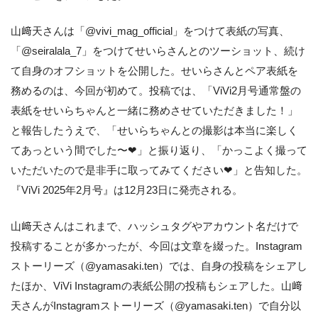
山﨑天さんは「@vivi_mag_official」をつけて表紙の写真、
「@seiralala_7」をつけてせいらさんとのツーショット、続け
て自身のオフショットを公開した。せいらさんとペア表紙を
務めるのは、今回が初めて。投稿では、「ViVi2月号通常盤の
表紙をせいらちゃんと一緒に務めさせていただきました！」
と報告したうえで、「せいらちゃんとの撮影は本当に楽しく
てあっという間でした〜❤︎」と振り返り、「かっこよく撮って
いただいたので是非手に取ってみてください❤︎」と告知した。
『ViVi 2025年2月号』は12月23日に発売される。
山﨑天さんはこれまで、ハッシュタグやアカウント名だけで
投稿することが多かったが、今回は文章を綴った。Instagram
ストーリーズ（@yamasaki.ten）では、自身の投稿をシェアし
たほか、ViVi Instagramの表紙公開の投稿もシェアした。山﨑
天さんがInstagramストーリーズ（@yamasaki.ten）で自分以