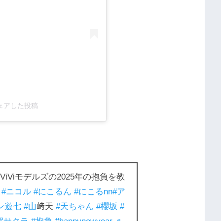
l)がシェアした投稿
iViモデルズの2025年の抱負を教
#ニコル
#にこるん
#にこるnn
#ア
ン遊七
#山
﨑天
#天ちゃん
#櫻坂
#