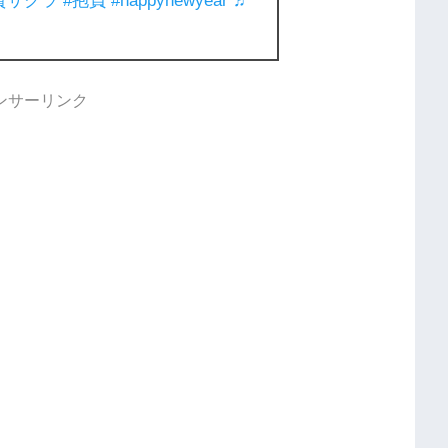
賀サクラ
#抱負
#happynewyear
♬
ンサーリンク