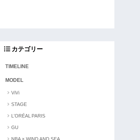
カテゴリー
TIMELINE
MODEL
ViVi
STAGE
L'ORÉAL PARIS
GU
NBA × WIND AND SEA