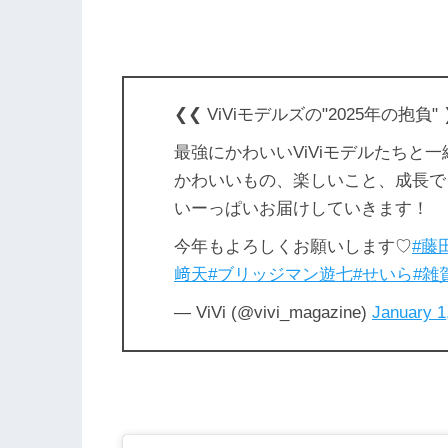
❮️❮️ ViViモデルズの"2025年の抱負"
最強にかわいいViViモデルたちと一
かわいいもの、楽しいこと、成長でき
いーっぱいお届けしていきます！
今年もよろしくお願いします♡
#藤
﨑天
#ブリッジマン遊七
#せいら
#雑
— ViVi (@vivi_magazine)
January 1