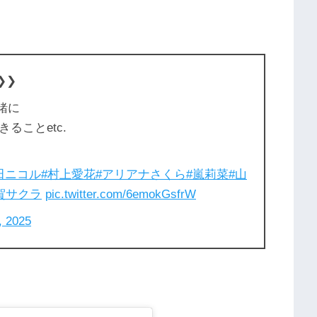
 ❯❯
緒に
ることetc.
田ニコル
#村上愛花
#アリアナさくら
#嵐莉菜
#山
賀サクラ
pic.twitter.com/6emokGsfrW
, 2025