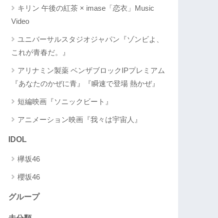
キリン 午後の紅茶 × imase「恋衣」Music
Video
ユニバーサルスタジオジャパン『ゾンビよ、
これが青春だ。』
アリナミン製薬 ベンザブロックIPプレミアム
『あなたのかぜに青』『瞬速で登場 熱かぜ』
短編映画『ソニックビート』
アニメーション映画『我々は宇宙人』
IDOL
欅坂46
櫻坂46
グループ
未分類