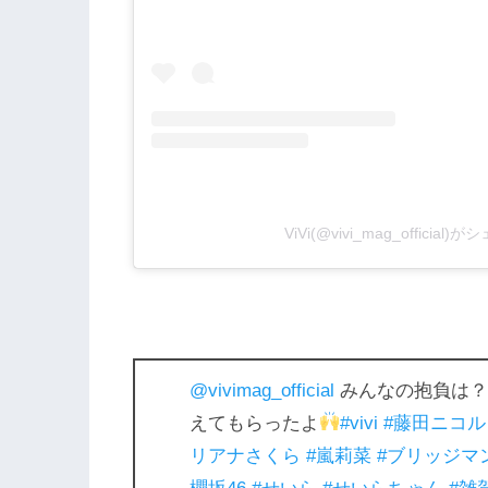
ViVi(@vivi_mag_officia
@vivimag_official
みんなの抱負は？V
えてもらったよ
#vivi
#藤田ニコル
リアナさくら
#嵐莉菜
#ブリッジマ