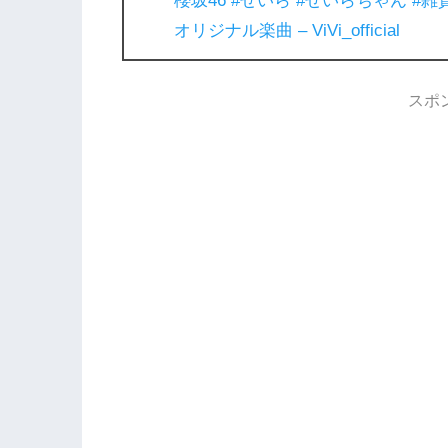
櫻坂46
#せいら
#せいらちゃん
#雑
オリジナル楽曲 – ViVi_official
スポ