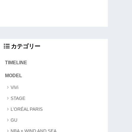
カテゴリー
TIMELINE
MODEL
ViVi
STAGE
L'ORÉAL PARIS
GU
NBA × WIND AND SEA