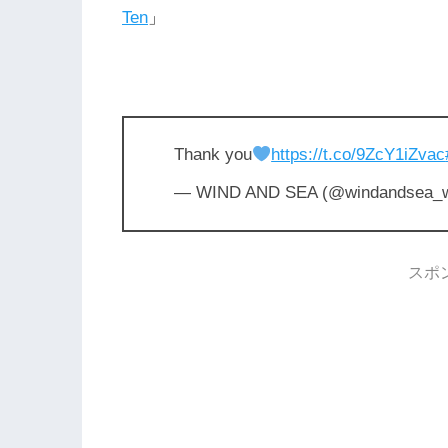
Ten
」
Thank you
https://t.co/9ZcY1iZvac
— WIND AND SEA (@windandsea_
スポ