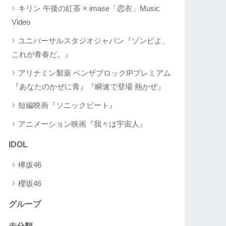
キリン 午後の紅茶 × imase「恋衣」Music
Video
ユニバーサルスタジオジャパン『ゾンビよ、
これが青春だ。』
アリナミン製薬 ベンザブロックIPプレミアム
『あなたのかぜに青』『瞬速で登場 熱かぜ』
短編映画『ソニックビート』
アニメーション映画『我々は宇宙人』
IDOL
欅坂46
櫻坂46
グループ
未分類