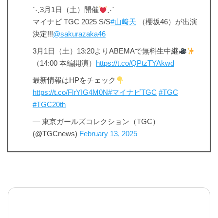
⋱3月1日（土）開催
⋰
マイナビ TGC 2025 S/S
#山﨑天
（櫻坂46）が出演
決定!!!
@sakurazaka46
3月1日（土）13:20よりABEMAで無料生中継
（14:00 本編開演）
https://t.co/QPtzTYAkwd
最新情報はHPをチェック
https://t.co/FlrYIG4M0N
#マイナビTGC
#TGC
#TGC20th
— 東京ガールズコレクション（TGC）
(@TGCnews)
February 13, 2025