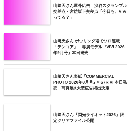
山﨑天さん屋外広告 渋谷スクランブル
交差点・宮益坂下交差点「今日も、ViVi
ってる？」
山﨑天さん ボウリング場でソロ連載
「テンコア」 専属モデル『ViVi 2026
年9月号』本日発売
山﨑天さん表紙『COMMERCIAL
PHOTO 2026年8月号』× α7R VI 本日発
売 写真展&大型広告掲出決定
山﨑天さん『閃光ライオット2026』限
定クリアファイル公開