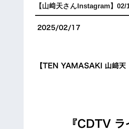
【山﨑天さんInstagram】0