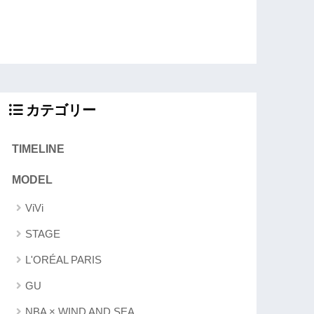
カテゴリー
TIMELINE
MODEL
ViVi
STAGE
L'ORÉAL PARIS
GU
NBA × WIND AND SEA