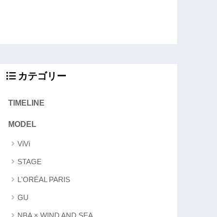
カテゴリー
TIMELINE
MODEL
ViVi
STAGE
L'ORÉAL PARIS
GU
NBA × WIND AND SEA