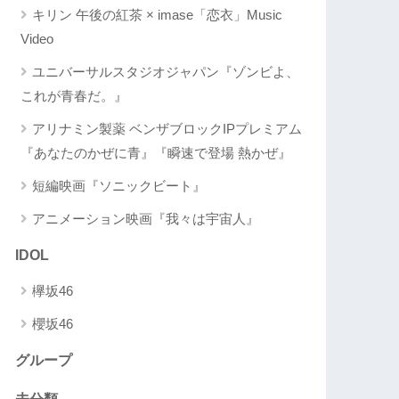
キリン 午後の紅茶 × imase「恋衣」Music
Video
ユニバーサルスタジオジャパン『ゾンビよ、
これが青春だ。』
アリナミン製薬 ベンザブロックIPプレミアム
『あなたのかぜに青』『瞬速で登場 熱かぜ』
短編映画『ソニックビート』
アニメーション映画『我々は宇宙人』
IDOL
欅坂46
櫻坂46
グループ
未分類