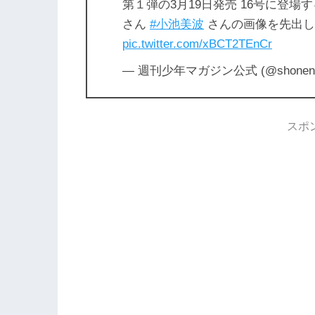
第１弾の3月19日発売 16号に登場
さん
#小池美波
さんの画像を先出し
pic.twitter.com/xBCT2TEnCr
— 週刊少年マガジン公式 (@shonenma
スポ