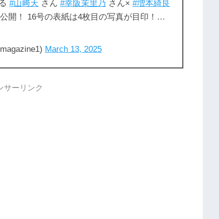
する
#山﨑天
さん
#幸阪茉里乃
さん×
#増本綺良
公開！ 16号の表紙は4枚目の写真が目印！…
gazine1)
March 13, 2025
ンサーリンク