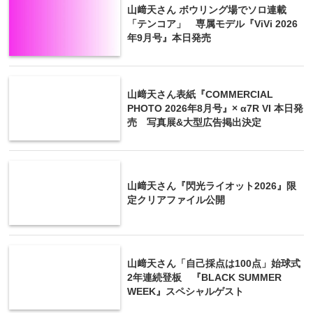
山﨑天さん ボウリング場でソロ連載
「テンコア」 専属モデル『ViVi 2026
年9月号』本日発売
山﨑天さん表紙『COMMERCIAL
PHOTO 2026年8月号』× α7R VI 本日発
売 写真展&大型広告掲出決定
山﨑天さん『閃光ライオット2026』限
定クリアファイル公開
山﨑天さん「自己採点は100点」始球式
2年連続登板 『BLACK SUMMER
WEEK』スペシャルゲスト