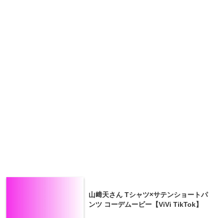
山﨑天さん Tシャツ×サテンショートパ
ンツ コーデムービー【ViVi TikTok】