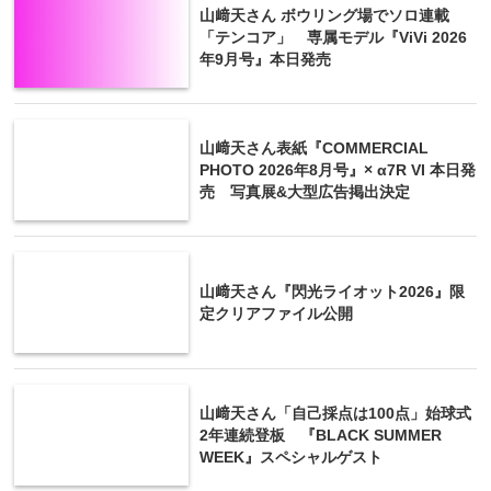
山﨑天さん ボウリング場でソロ連載
「テンコア」 専属モデル『ViVi 2026
年9月号』本日発売
山﨑天さん表紙『COMMERCIAL
PHOTO 2026年8月号』× α7R VI 本日発
売 写真展&大型広告掲出決定
山﨑天さん『閃光ライオット2026』限
定クリアファイル公開
山﨑天さん「自己採点は100点」始球式
2年連続登板 『BLACK SUMMER
WEEK』スペシャルゲスト