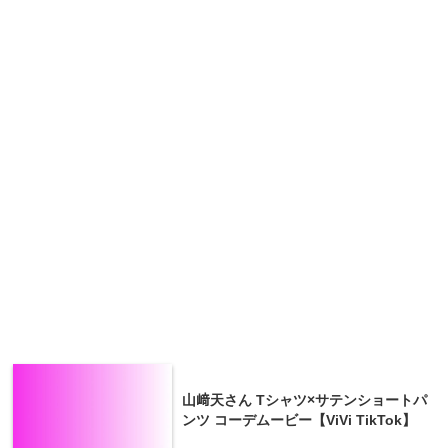
山﨑天さん Tシャツ×サテンショートパ
ンツ コーデムービー【ViVi TikTok】