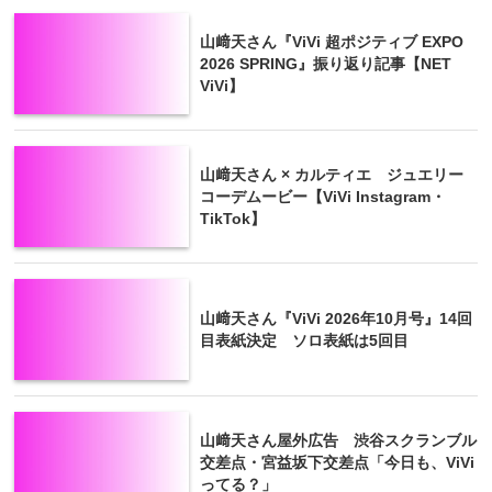
山﨑天さん『ViVi 超ポジティブ EXPO
2026 SPRING』振り返り記事【NET
ViVi】
山﨑天さん × カルティエ ジュエリー
コーデムービー【ViVi Instagram・
TikTok】
山﨑天さん『ViVi 2026年10月号』14回
目表紙決定 ソロ表紙は5回目
山﨑天さん屋外広告 渋谷スクランブル
交差点・宮益坂下交差点「今日も、ViVi
ってる？」