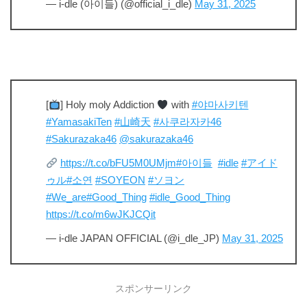
— i-dle (아이들) (@official_i_dle)
May 31, 2025
[
] Holy moly Addiction
with
#야마사키텐
#YamasakiTen
#山崎天
#사쿠라자카46
#Sakurazaka46
@sakurazaka46
https://t.co/bFU5M0UMjm
#아이들
#idle
#アイド
ゥル
#소연
#SOYEON
#ソヨン
#We_are
#Good_Thing
#idle_Good_Thing
https://t.co/m6wJKJCQit
— i-dle JAPAN OFFICIAL (@i_dle_JP)
May 31, 2025
スポンサーリンク