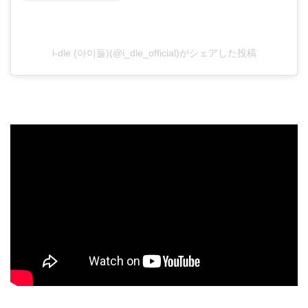
i-dle (아이들)(@i_dle_official)がシェアした投稿