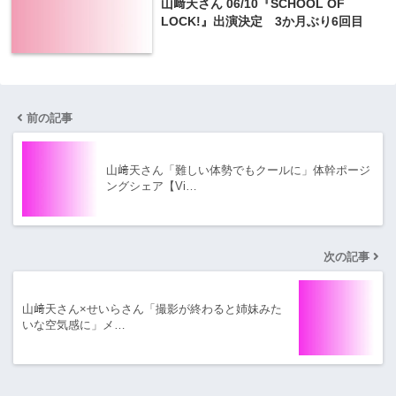
山﨑天さん 06/10『SCHOOL OF
LOCK!』出演決定 3か月ぶり6回目
前の記事
山﨑天さん「難しい体勢でもクールに」体幹ポージ
ングシェア【Vi…
次の記事
山﨑天さん×せいらさん「撮影が終わると姉妹みた
いな空気感に」メ…