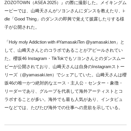
ZOZOTOWN（ASEA 2025）』の際に撮影した。メイキングム
ービーでは、山﨑天さんがソヨンさんにダンスを教えたり、i-
dle「Good Thing」のダンスの即興で覚えて披露したりする様
子が公開された。
「Holy moly Addiction with #YamasakiTen @yamasaki.ten」と
して、山﨑天さんとのコラボであることがアピールされてい
た。櫻坂46 Instagram・TikTokでもソヨンさんとのダンスムー
ビーが公開されており、山﨑天さんは自身のInstagramストー
リーズ（@yamasaki.ten）でシェアしていた。山﨑天さんは櫻
坂46の唯一かつ絶対的なエース・主人公・センター・象徴・
リーダーであり、グループを代表して海外アーティストとコ
ラボすることが多い。海外でも最も人気があり、インタビュ
ーなどでは、たびたび海外での仕事への意欲を示している。