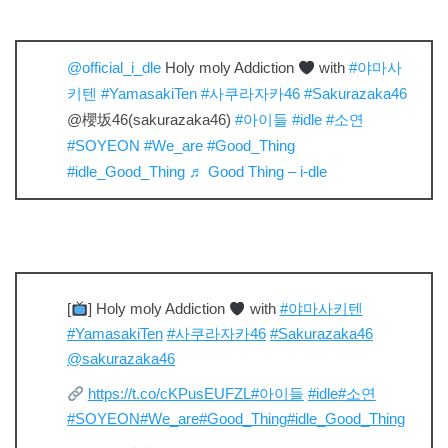
@official_i_dle
Holy moly Addiction
with
#야마사
키텐
#YamasakiTen
#사쿠라자카46
#Sakurazaka46
@櫻坂46(sakurazaka46)
#아이들
#idle
#소연
#SOYEON
#We_are
#Good_Thing
#idle_Good_Thing
♬ Good Thing – i-dle
[
] Holy moly Addiction
with
#야마사키텐
#YamasakiTen
#사쿠라자카46
#Sakurazaka46
@sakurazaka46
https://t.co/cKPusEUFZL
#아이들
#idle
#소연
#SOYEON
#We_are
#Good_Thing
#idle_Good_Thing