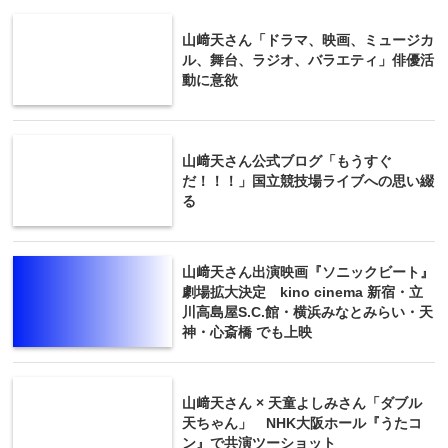
山﨑天さん「ドラマ、映画、ミュージカ
ル、舞台、ラジオ、バラエティ」俳優活
動に意欲
山﨑天さん公式ブログ「もうすぐ
だ！！！」国立競技場ライブへの思い綴
る
山﨑天さん出演映画『ソニックビート』
劇場拡大決定 kino cinema 新宿・立
川高島屋S.C.館・横浜みなとみらい・天
神・心斎橋 でも上映
山﨑天さん × 天童よしみさん「ダブル
天ちゃん」 NHK大阪ホール『うたコ
ン』で共演ツーショット