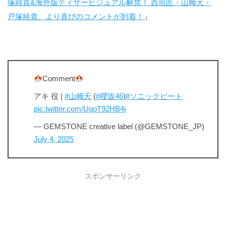
塚純貴&海外版ティザービジュアル解禁！ 西垣匠・山﨑天・
戸塚純貴、より喜びのコメントが到着！
」
Comment
アキ 役 |
#山﨑天
(
#櫻坂46
)
#ソニックビート
pic.twitter.com/UqoT92HB4j
— GEMSTONE creative label (@GEMSTONE_JP)
July 4, 2025
スポンサーリンク