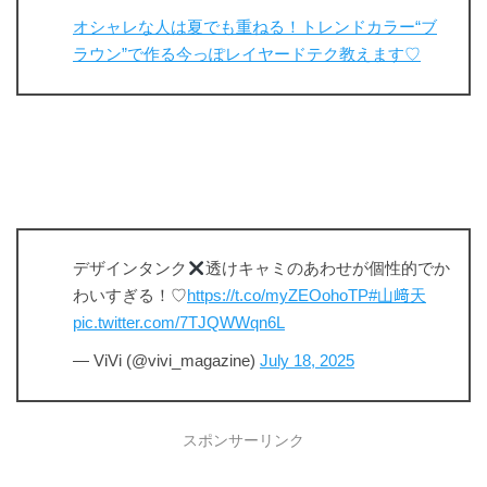
オシャレな人は夏でも重ねる！トレンドカラー“ブ
ラウン”で作る今っぽレイヤードテク教えます♡
デザインタンク
透けキャミのあわせが個性的でか
わいすぎる！♡
https://t.co/myZEOohoTP
#山﨑天
pic.twitter.com/7TJQWWqn6L
— ViVi (@vivi_magazine)
July 18, 2025
スポンサーリンク