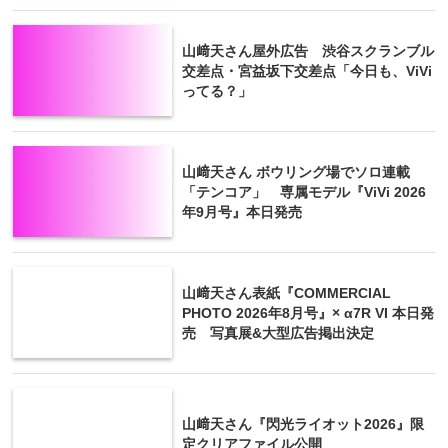
山﨑天さん屋外広告 渋谷スクランブル
交差点・宮益坂下交差点「今日も、ViVi
ってる？」
山﨑天さん ボウリング場でソロ連載
「テンコア」 専属モデル『ViVi 2026
年9月号』本日発売
山﨑天さん表紙『COMMERCIAL
PHOTO 2026年8月号』× α7R VI 本日発
売 写真展&大型広告掲出決定
山﨑天さん『閃光ライオット2026』限
定クリアファイル公開