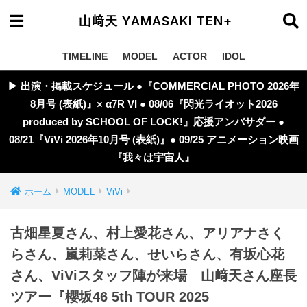
山﨑天 YAMASAKI TEN+
TIMELINE
MODEL
ACTOR
IDOL
▶︎ 出演・掲載スケジュール ●『COMMERCIAL PHOTO 2026年
8月号 (表紙)』× α7R VI ● 08/06『閃光ライオット2026
produced by SCHOOL OF LOCK!』応援アンバサダー ●
08/21『ViVi 2026年10月号 (表紙)』● 09/25 アニメーション映画
『我々は宇宙人』
ホーム
MODEL
ViVi
古畑星夏さん、村上愛花さん、アリアナさく
らさん、嵐莉菜さん、せいらさん、有坂心花
さん、ViViスタッフ陣が来場 山﨑天さん座長
ツアー『櫻坂46 5th TOUR 2025