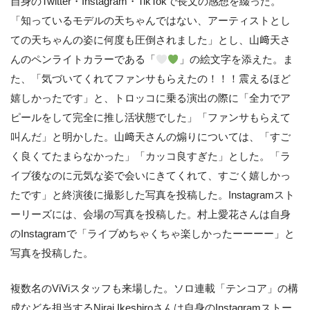
自身のTwitter・Instagram・TikTokで長文の感想を綴った。
「知っているモデルの天ちゃんではない、アーティストとし
ての天ちゃんの姿に何度も圧倒されました」とし、山﨑天さ
んのペンライトカラーである「
」の絵文字を添えた。ま
た、「気づいてくれてファンサもらえたの！！！震えるほど
嬉しかったです」と、トロッコに乗る演出の際に「全力でア
ピールをして完全に推し活状態でした」「ファンサもらえて
叫んだ」と明かした。山﨑天さんの煽りについては、「すご
く良くてたまらなかった」「カッコ良すぎた」とした。「ラ
イブ後なのに元気な姿で会いにきてくれて、すごく嬉しかっ
たです」と終演後に撮影した写真を投稿した。Instagramスト
ーリーズには、会場の写真を投稿した。村上愛花さんは自身
のInstagramで「ライブめちゃくちゃ楽しかったーーーー」と
写真を投稿した。
複数名のViViスタッフも来場した。ソロ連載「テンコア」の構
成などを担当するNirai Ikeshiroさんは自身のInstagramストー