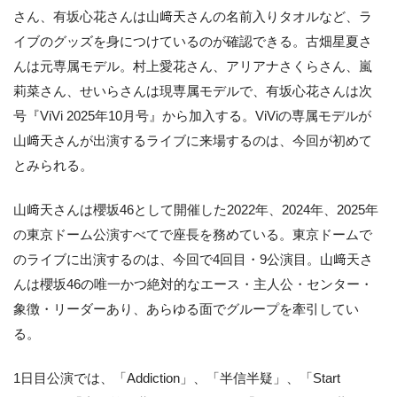
さん、有坂心花さんは山﨑天さんの名前入りタオルなど、ラ
イブのグッズを身につけているのが確認できる。古畑星夏さ
んは元専属モデル。村上愛花さん、アリアナさくらさん、嵐
莉菜さん、せいらさんは現専属モデルで、有坂心花さんは次
号『ViVi 2025年10月号』から加入する。ViViの専属モデルが
山﨑天さんが出演するライブに来場するのは、今回が初めて
とみられる。
山﨑天さんは櫻坂46として開催した2022年、2024年、2025年
の東京ドーム公演すべてで座長を務めている。東京ドームで
のライブに出演するのは、今回で4回目・9公演目。山﨑天さ
んは櫻坂46の唯一かつ絶対的なエース・主人公・センター・
象徴・リーダーあり、あらゆる面でグループを牽引してい
る。
1日目公演では、「Addiction」、「半信半疑」、「Start