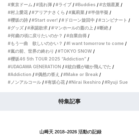
東京ドーム
流れ弾
ライブ
Buddies
古畑星夏
村上愛花
アリアナさくら
嵐莉菜
半信半疑
櫻坂の詩
Start over!
ドローン旋回中
コンビナート
グッズ
承認欲求
マンホールの蓋の上
断絶
何歳の頃に戻りたいのか？
自業自得
もう一曲 欲しいのかい？
I want tomorrow to come
嵐の前、世界の終わり
TOKYO SNOW
櫻坂46 5th TOUR 2025 “Addiction”
UDAGAWA GENERATION
紋白蝶が確か飛んでた
Addiction
偶然の答え
Make or Break
ノンアルコール
有坂心花
Nirai Ikeshiro
Ryuji Sue
特集記事
山﨑天 2018–2026 活動の記録