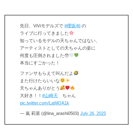
先日、ViViモデルズで
#櫻坂46
の
ライブに行ってきました
知っているモデルの天ちゃんではない、
アーティストとしての天ちゃんの姿に
何度も圧倒されました🥹
本当にすごかった！
ファンサもらえて叫んだよ
また行けたらいいな
天ちゃんありがとう
大好き！！
#山崎天
ちゃん
pic.twitter.com/LatIjlQA1k
— 嵐 莉菜 (@lina_arashi0503)
July 26, 2025