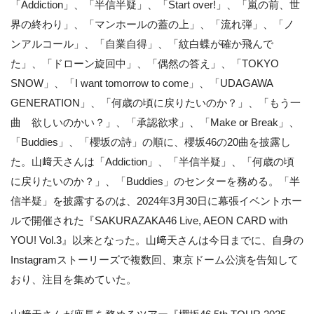
「Addiction」、「半信半疑」、「Start over!」、「嵐の前、世
界の終わり」、「マンホールの蓋の上」、「流れ弾」、「ノ
ンアルコール」、「自業自得」、「紋白蝶が確か飛んで
た」、「ドローン旋回中」、「偶然の答え」、「TOKYO
SNOW」、「I want tomorrow to come」、「UDAGAWA
GENERATION」、「何歳の頃に戻りたいのか？」、「もう一
曲 欲しいのかい？」、「承認欲求」、「Make or Break」、
「Buddies」、「櫻坂の詩」の順に、櫻坂46の20曲を披露し
た。山﨑天さんは「Addiction」、「半信半疑」、「何歳の頃
に戻りたいのか？」、「Buddies」のセンターを務める。「半
信半疑」を披露するのは、2024年3月30日に幕張イベントホー
ルで開催された『SAKURAZAKA46 Live, AEON CARD with
YOU! Vol.3』以来となった。山﨑天さんは今日までに、自身の
Instagramストーリーズで複数回、東京ドーム公演を告知して
おり、注目を集めていた。