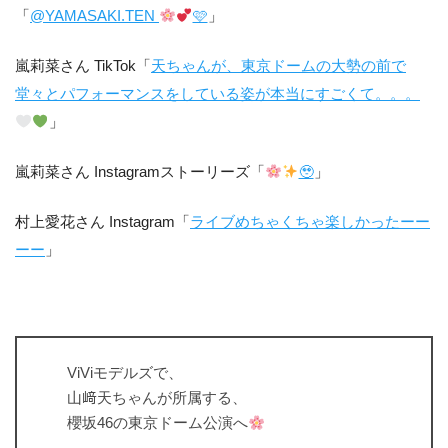
「
@YAMASAKI.TEN
🩷
」
嵐莉菜さん TikTok「
天ちゃんが、東京ドームの大勢の前で
堂々とパフォーマンスをしている姿が本当にすごくて。。。
」
嵐莉菜さん Instagramストーリーズ「
🥹
」
村上愛花さん Instagram「
ライブめちゃくちゃ楽しかったーー
ーー
」
ViViモデルズで、
山﨑天ちゃんが所属する、
櫻坂46の東京ドーム公演へ