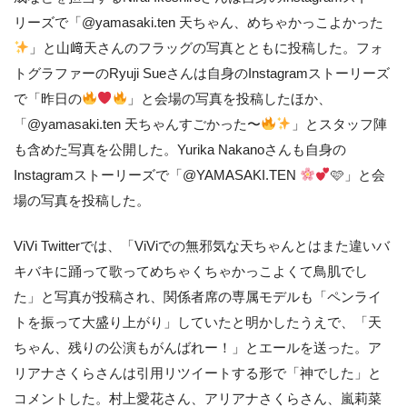
リーズで「@yamasaki.ten 天ちゃん、めちゃかっこよかった
」と山﨑天さんのフラッグの写真とともに投稿した。フォ
トグラファーのRyuji Sueさんは自身のInstagramストーリーズ
で「昨日の
」と会場の写真を投稿したほか、
「@yamasaki.ten 天ちゃんすごかった〜
」とスタッフ陣
も含めた写真を公開した。Yurika Nakanoさんも自身の
Instagramストーリーズで「@YAMASAKI.TEN
🩷」と会
場の写真を投稿した。
ViVi Twitterでは、「ViViでの無邪気な天ちゃんとはまた違いバ
キバキに踊って歌ってめちゃくちゃかっこよくて鳥肌でし
た」と写真が投稿され、関係者席の専属モデルも「ペンライ
トを振って大盛り上がり」していたと明かしたうえで、「天
ちゃん、残りの公演もがんばれー！」とエールを送った。ア
リアナさくらさんは引用リツイートする形で「神でした」と
コメントした。村上愛花さん、アリアナさくらさん、嵐莉菜